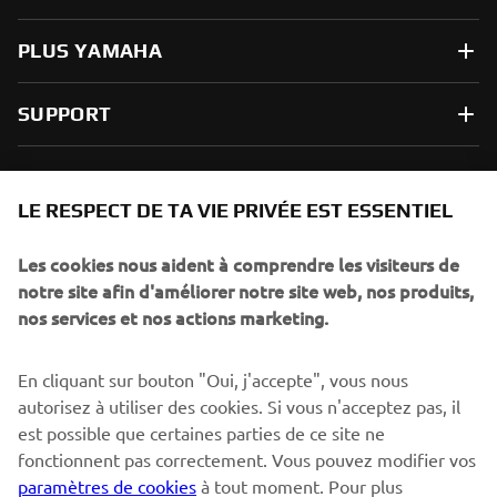
PLUS YAMAHA
SUPPORT
NEWSLETTER
LE RESPECT DE TA VIE PRIVÉE EST ESSENTIEL
Sois le premier à découvrir les dernières offres, les événements
spéciaux, les lancements de produits, etc.
Les cookies nous aident à comprendre les visiteurs de
notre site afin d'améliorer notre site web, nos produits,
nos services et nos actions marketing.
S'ABONNER
En cliquant sur bouton "Oui, j'accepte", vous nous
autorisez à utiliser des cookies. Si vous n'acceptez pas, il
est possible que certaines parties de ce site ne
Lisez notre politique de confidentialité pour savoir comment
nous traitons vos données personnelles :
Politique de
fonctionnent pas correctement. Vous pouvez modifier vos
Confidentialité
paramètres de cookies
à tout moment. Pour plus