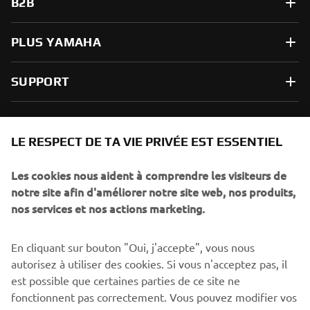
B2B
PLUS YAMAHA
SUPPORT
NEWSLETTER
LE RESPECT DE TA VIE PRIVÉE EST ESSENTIEL
Sois le premier à découvrir les dernières offres, les événements
spéciaux, les lancements de produits, etc.
Les cookies nous aident à comprendre les visiteurs de
notre site afin d'améliorer notre site web, nos produits,
nos services et nos actions marketing.
S'ABONNER
En cliquant sur bouton "Oui, j'accepte", vous nous
autorisez à utiliser des cookies. Si vous n'acceptez pas, il
est possible que certaines parties de ce site ne
Lisez notre politique de confidentialité pour savoir comment
nous traitons vos données personnelles :
Politique de
fonctionnent pas correctement. Vous pouvez modifier vos
Confidentialité