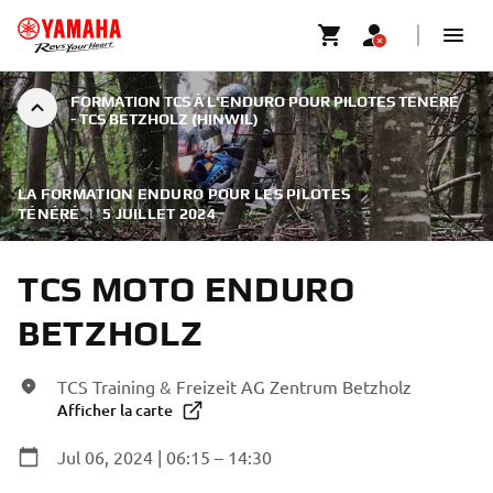
FORMATION TCS À L'ENDURO POUR PILOTES TÉNÉRÉ
- TCS BETZHOLZ (HINWIL)
LA FORMATION ENDURO POUR LES PILOTES
TÉNÉRÉ
|
5 JUILLET 2024
TCS MOTO ENDURO
BETZHOLZ
TCS Training & Freizeit AG Zentrum Betzholz
Afficher la carte
Jul 06, 2024 | 06:15 – 14:30