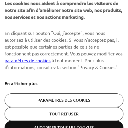
spéciaux, les lancements de produits, etc.
Les cookies nous aident à comprendre les visiteurs de
notre site afin d'améliorer notre site web, nos produits,
nos services et nos actions marketing.
S'ABONNER
En cliquant sur bouton "Oui, j'accepte", vous nous
autorisez à utiliser des cookies. Si vous n'acceptez pas, il
est possible que certaines parties de ce site ne
Lisez notre politique de confidentialité pour savoir comment
nous traitons vos données personnelles :
Politique de
fonctionnent pas correctement. Vous pouvez modifier vos
Confidentialité
paramètres de cookies
à tout moment. Pour plus
d'informations, consultez la section "Privacy & Cookies".
Switzerland (French)
En afficher plus
PARAMÈTRES DES COOKIES
© Copyright - 2026 Yamaha Motor Europe N.V. - All Rights
TOUT REFUSER
Reserved
AUTORISER TOUS LES COOKIES