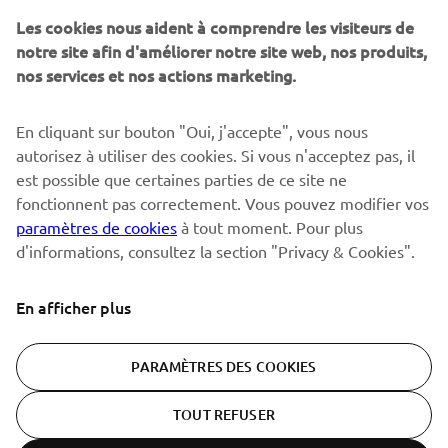
Sois le premier à découvrir les dernières offres, les événements
spéciaux, les lancements de produits, etc.
Les cookies nous aident à comprendre les visiteurs de
notre site afin d'améliorer notre site web, nos produits,
nos services et nos actions marketing.
S'ABONNER
En cliquant sur bouton "Oui, j'accepte", vous nous
autorisez à utiliser des cookies. Si vous n'acceptez pas, il
est possible que certaines parties de ce site ne
Lisez notre politique de confidentialité pour savoir comment
nous traitons vos données personnelles :
Politique de
fonctionnent pas correctement. Vous pouvez modifier vos
Confidentialité
paramètres de cookies
à tout moment. Pour plus
d'informations, consultez la section "Privacy & Cookies".
Switzerland (French)
En afficher plus
PARAMÈTRES DES COOKIES
© Copyright - 2026 Yamaha Motor Europe N.V. - All Rights
TOUT REFUSER
Reserved