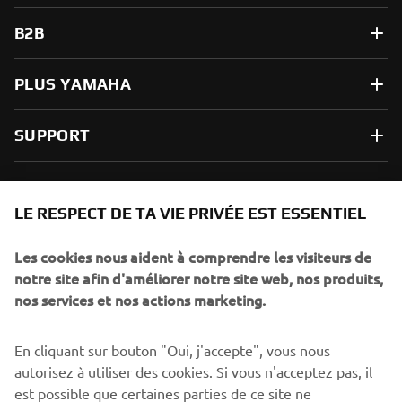
B2B
PLUS YAMAHA
SUPPORT
NEWSLETTER
LE RESPECT DE TA VIE PRIVÉE EST ESSENTIEL
Sois le premier à découvrir les dernières offres, les événements
spéciaux, les lancements de produits, etc.
Les cookies nous aident à comprendre les visiteurs de
notre site afin d'améliorer notre site web, nos produits,
nos services et nos actions marketing.
S'ABONNER
En cliquant sur bouton "Oui, j'accepte", vous nous
autorisez à utiliser des cookies. Si vous n'acceptez pas, il
est possible que certaines parties de ce site ne
Lisez notre politique de confidentialité pour savoir comment