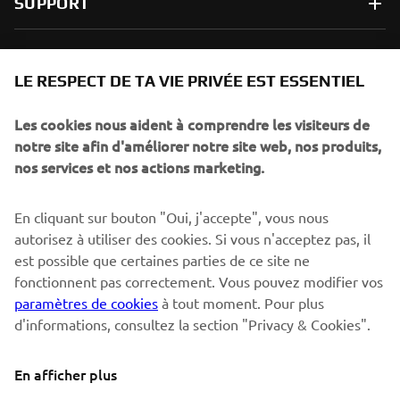
SUPPORT
NEWSLETTER
LE RESPECT DE TA VIE PRIVÉE EST ESSENTIEL
Sois le premier à découvrir les dernières offres, les événements
spéciaux, les lancements de produits, etc.
Les cookies nous aident à comprendre les visiteurs de
notre site afin d'améliorer notre site web, nos produits,
nos services et nos actions marketing.
S'ABONNER
En cliquant sur bouton "Oui, j'accepte", vous nous
autorisez à utiliser des cookies. Si vous n'acceptez pas, il
est possible que certaines parties de ce site ne
Lisez notre politique de confidentialité pour savoir comment
nous traitons vos données personnelles :
Politique de
fonctionnent pas correctement. Vous pouvez modifier vos
Confidentialité
paramètres de cookies
à tout moment. Pour plus
d'informations, consultez la section "Privacy & Cookies".
Switzerland (French)
En afficher plus