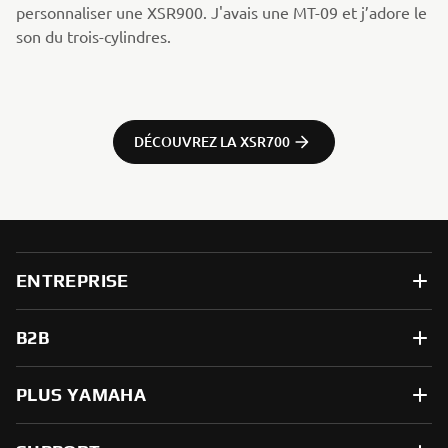
personnaliser une XSR900. J'avais une MT-09 et j’adore le
son du trois-cylindres.​
DÉCOUVREZ LA XSR700
ENTREPRISE
B2B
PLUS YAMAHA