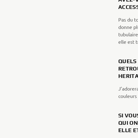
ACCES
Pas du to
donne pl
tubulair
elle est 
QUELS
RETRO
HERIT
J’adorera
couleurs
SI VOU
QUI ON
ELLE 