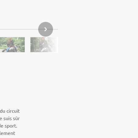
ARTICLE SUIVANT DE LA GALERIE
)
u circuit
 suis sûr
de sport.
alement