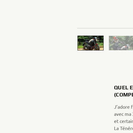
QUEL 
(COMPÉ
J’adore f
avec ma X
et certai
La Ténér