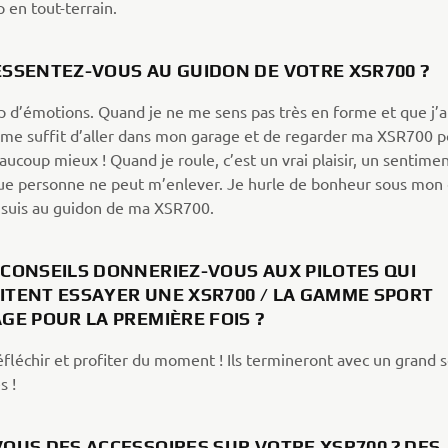
 en tout-terrain.
ESSENTEZ-VOUS AU GUIDON DE VOTRE XSR700 ?
 d’émotions. Quand je ne me sens pas très en forme et que j’ai
il me suffit d’aller dans mon garage et de regarder ma XSR700 
aucoup mieux ! Quand je roule, c’est un vrai plaisir, un sentime
que personne ne peut m’enlever. Je hurle de bonheur sous mon
 suis au guidon de ma XSR700.
 CONSEILS DONNERIEZ-VOUS AUX PILOTES QUI
ITENT ESSAYER UNE XSR700 / LA GAMME SPORT
AGE POUR LA PREMIÈRE FOIS ?
fléchir et profiter du moment ! Ils termineront avec un grand s
es !
OUS DES ACCESSOIRES SUR VOTRE XSR700 ? DES