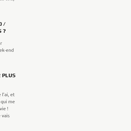
 /
ES ?
r
eek-end
.
R PLUS
l’ai, et
e qui me
ie !
 vais