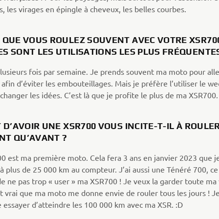
s, les virages en épingle à cheveux, les belles courbes.
 QUE VOUS ROULEZ SOUVENT AVEC VOTRE XSR700
ES SONT LES UTILISATIONS LES PLUS FRÉQUENT
Plusieurs fois par semaine. Je prends souvent ma moto pour alle
r afin d’éviter les embouteillages. Mais je préfère l’utiliser le w
changer les idées. C’est là que je profite le plus de ma XSR700
T D’AVOIR UNE XSR700 VOUS INCITE-T-IL À ROULE
NT QU’AVANT ?
0 est ma première moto. Cela fera 3 ans en janvier 2023 que je 
éjà plus de 25 000 km au compteur. J’ai aussi une Ténéré 700, c
e ne pas trop « user » ma XSR700 ! Je veux la garder toute ma v
t vrai que ma moto me donne envie de rouler tous les jours ! Je
e essayer d’atteindre les 100 000 km avec ma XSR. :D