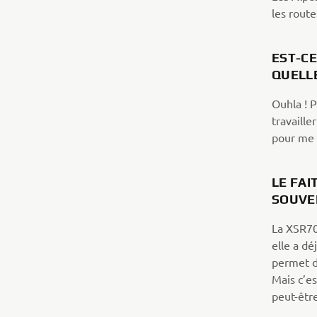
les route
EST-CE
QUELL
Ouhla ! 
travaille
pour me 
LE FAI
SOUVE
La XSR70
elle a d
permet d
Mais c’es
peut-êtr