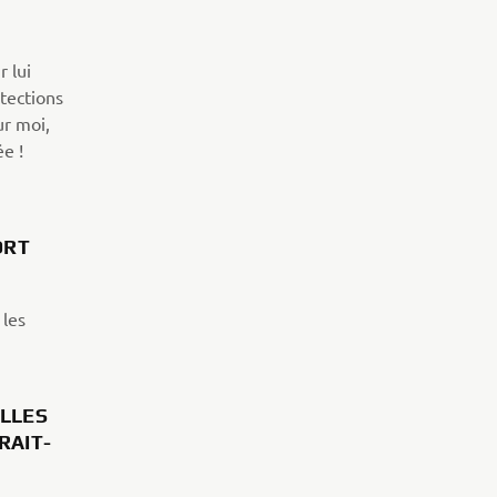
 lui
otections
r moi,
sée !
ORT
 les
ELLES
RAIT-