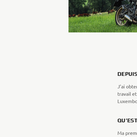
DEPUI
J’ai obte
travail e
Luxembo
QU’EST
Ma premi