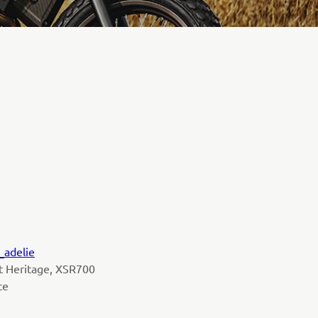
_adelie
t Heritage, XSR700
ite