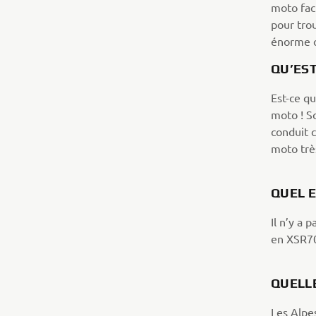
moto faci
pour trou
énorme c
QU’EST
Est-ce qu
moto ! So
conduit 
moto trè
QUEL 
Il n’y a
en XSR70
QUELLE
Les Alpes