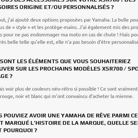
SOIRES ORIGINE ET/OU PERSONNALISÉS ?
ut, j’ai ajouté deux options proposées par Yamaha. La bulle pour
us de « style » et les protège-mains. J’ai également mis des pr
es pour ne pas endommager ma moto en cas de chute ! Mais pou
très belle telle qu’elle est, elle n’a pas besoin d’être personnali
 SONT LES ÉLÉMENTS QUE VOUS SOUHAITERIEZ
UVER SUR LES PROCHAINS MODÈLES XSR700 / SP
AGE ?
is voir plus de couleurs néo-rétro si possible ! Ce sont vraiment
 rouge, noir et blanc qui m’ont convaincu d’acheter la mienne.
S POUVIEZ AVOIR UNE YAMAHA DE RÊVE PARMI C
T MARQUÉ L’HISTOIRE DE LA MARQUE, QUELLE SE
ET POURQUOI ?