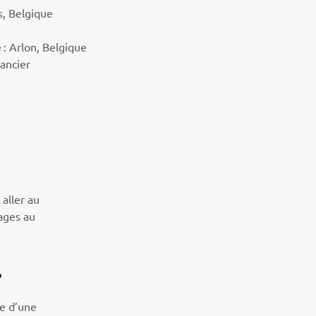
s, Belgique
e
: Arlon, Belgique
nancier
?
aller au
lages au
 ?
e d’une