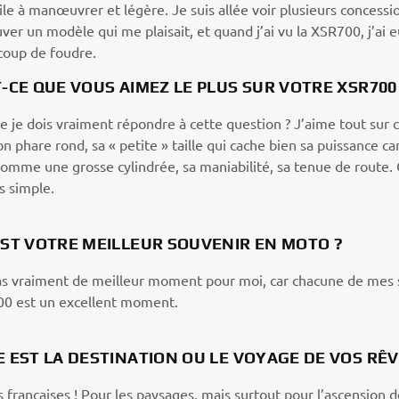
le à manœuvrer et légère. Je suis allée voir plusieurs concessi
ver un modèle qui me plaisait, et quand j’ai vu la XSR700, j’ai 
oup de foudre.
-CE QUE VOUS AIMEZ LE PLUS SUR VOTRE XSR70
e je dois vraiment répondre à cette question ? J’aime tout sur 
n phare rond, sa « petite » taille qui cache bien sa puissance car
comme une grosse cylindrée, sa maniabilité, sa tenue de route. 
s simple.
EST VOTRE MEILLEUR SOUVENIR EN MOTO ?
 pas vraiment de meilleur moment pour moi, car chacune de mes 
0 est un excellent moment.
 EST LA DESTINATION OU LE VOYAGE DE VOS RÊ
 françaises ! Pour les paysages, mais surtout pour l’ascension d