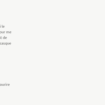
 le
pour me
nt de
 casque
ourire