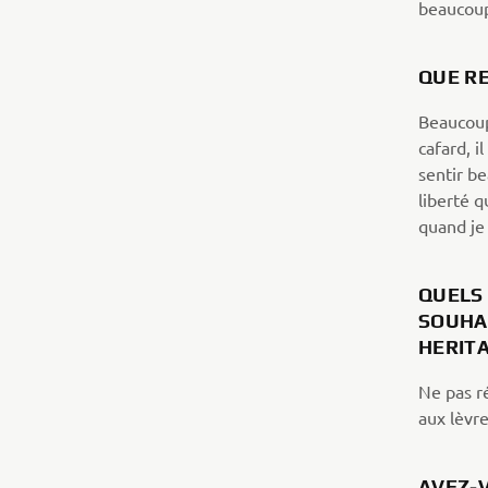
beaucoup
QUE R
Beaucoup
cafard, 
sentir be
liberté 
quand je
QUELS
SOUHA
HERIT
Ne pas ré
aux lèvr
AVEZ-V