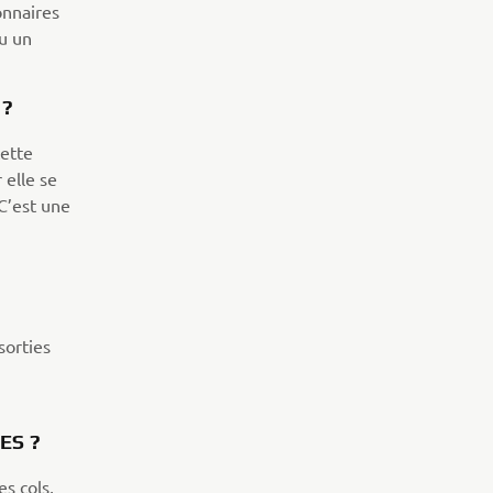
onnaires
eu un
0 ?
cette
 elle se
C’est une
sorties
VES ?
es cols,