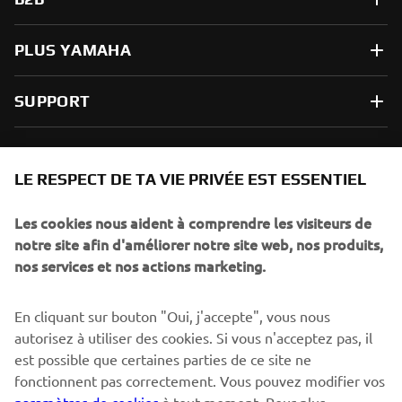
PLUS YAMAHA
SUPPORT
NEWSLETTER
LE RESPECT DE TA VIE PRIVÉE EST ESSENTIEL
Sois le premier à découvrir les dernières offres, les événements
spéciaux, les lancements de produits, etc.
Les cookies nous aident à comprendre les visiteurs de
notre site afin d'améliorer notre site web, nos produits,
nos services et nos actions marketing.
S'ABONNER
En cliquant sur bouton "Oui, j'accepte", vous nous
autorisez à utiliser des cookies. Si vous n'acceptez pas, il
est possible que certaines parties de ce site ne
Lisez notre politique de confidentialité pour savoir comment
nous traitons vos données personnelles :
Politique de
fonctionnent pas correctement. Vous pouvez modifier vos
Confidentialité