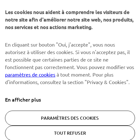
Sois le premier à découvrir les dernières offres, les événements
spéciaux, les lancements de produits, etc.
Les cookies nous aident à comprendre les visiteurs de
notre site afin d'améliorer notre site web, nos produits,
nos services et nos actions marketing.
S'ABONNER
En cliquant sur bouton "Oui, j'accepte", vous nous
autorisez à utiliser des cookies. Si vous n'acceptez pas, il
est possible que certaines parties de ce site ne
Lisez notre politique de confidentialité pour savoir comment
nous traitons vos données personnelles :
Politique de
fonctionnent pas correctement. Vous pouvez modifier vos
Confidentialité
paramètres de cookies
à tout moment. Pour plus
d'informations, consultez la section "Privacy & Cookies".
Switzerland (French)
En afficher plus
PARAMÈTRES DES COOKIES
© Copyright - 2026 Yamaha Motor Europe N.V. - All Rights
TOUT REFUSER
Reserved