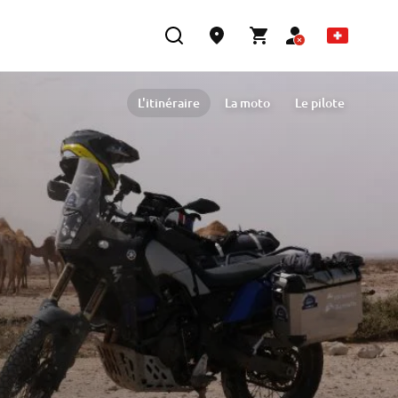
L'itinéraire
La moto
Le pilote