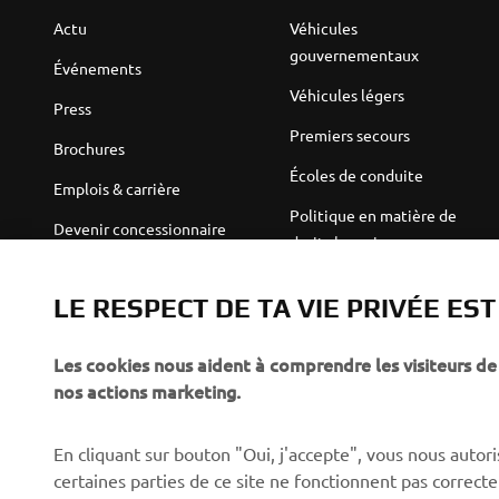
Actu
Véhicules
gouvernementaux
Événements
Véhicules légers
Press
Premiers secours
Brochures
Écoles de conduite
Emplois & carrière
Politique en matière de
Devenir concessionnaire
droits humains
Politique de durabilité de
Robotics
base
LE RESPECT DE TA VIE PRIVÉE ES
Partenariats
Canal d'alerte
Les cookies nous aident à comprendre les visiteurs de 
Informations techniques
nos actions marketing.
destinées aux revendeurs
indépendants
En cliquant sur bouton "Oui, j'accepte", vous nous autoris
Yamalube Safety Data
certaines parties de ce site ne fonctionnent pas corre
Sheets