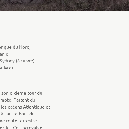
érique du Nord,
anie
 Sydney (à suivre)
suivre)
 son dixième tour du
moto. Partant du
 les océans Atlantique et
 à l’autre bout du
e route terrestre
z lui. Cet incroyable