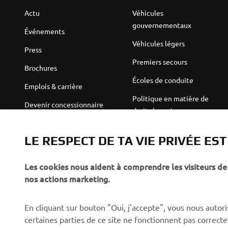
Actu
Véhicules
gouvernementaux
Événements
Véhicules légers
Press
Premiers secours
Brochures
Écoles de conduite
Emplois & carrière
Politique en matière de
Devenir concessionnaire
droits humains
Politique de durabilité de
Robotics
base
LE RESPECT DE TA VIE PRIVÉE ES
Partenariats
Canal d'alerte
Les cookies nous aident à comprendre les visiteurs de 
Informations techniques
nos actions marketing.
destinées aux revendeurs
indépendants
En cliquant sur bouton "Oui, j'accepte", vous nous autoris
Yamalube Safety Data
certaines parties de ce site ne fonctionnent pas corre
Sheets