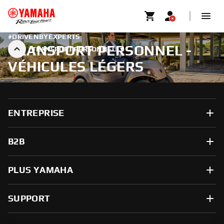
#DRIVENBYEXPERTS
TRANSPORT PERSONNEL -
TRANSPORT PERSONNEL
VÉHICULES LÉGERS
ENTREPRISE
B2B
PLUS YAMAHA
SUPPORT