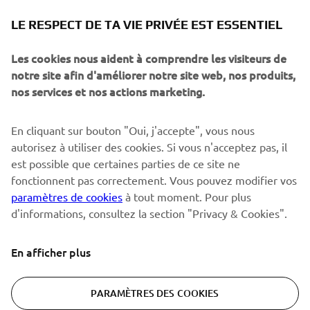
NEWSLETTER
LE RESPECT DE TA VIE PRIVÉE EST ESSENTIEL
Sois le premier à découvrir les dernières offres, les événements
spéciaux, les lancements de produits, etc.
Les cookies nous aident à comprendre les visiteurs de
notre site afin d'améliorer notre site web, nos produits,
nos services et nos actions marketing.
S'ABONNER
En cliquant sur bouton "Oui, j'accepte", vous nous
autorisez à utiliser des cookies. Si vous n'acceptez pas, il
est possible que certaines parties de ce site ne
Lisez notre politique de confidentialité pour savoir comment
nous traitons vos données personnelles :
Politique de
fonctionnent pas correctement. Vous pouvez modifier vos
Confidentialité
paramètres de cookies
à tout moment. Pour plus
d'informations, consultez la section "Privacy & Cookies".
Switzerland (French)
En afficher plus
PARAMÈTRES DES COOKIES