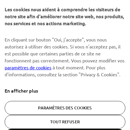
Sois le premier à découvrir les dernières offres, les événements
spéciaux, les lancements de produits, etc.
Les cookies nous aident à comprendre les visiteurs de
notre site afin d'améliorer notre site web, nos produits,
nos services et nos actions marketing.
S'ABONNER
En cliquant sur bouton "Oui, j'accepte", vous nous
autorisez à utiliser des cookies. Si vous n'acceptez pas, il
est possible que certaines parties de ce site ne
Lisez notre politique de confidentialité pour savoir comment
nous traitons vos données personnelles :
Politique de
fonctionnent pas correctement. Vous pouvez modifier vos
Confidentialité
paramètres de cookies
à tout moment. Pour plus
d'informations, consultez la section "Privacy & Cookies".
Switzerland (French)
En afficher plus
PARAMÈTRES DES COOKIES
© Copyright - 2026 Yamaha Motor Europe N.V. - All Rights
TOUT REFUSER
Reserved