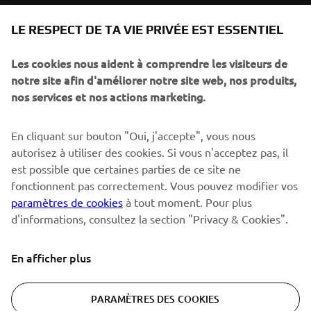
SUPPORT
LE RESPECT DE TA VIE PRIVÉE EST ESSENTIEL
Les cookies nous aident à comprendre les visiteurs de
NEWSLETTER
notre site afin d'améliorer notre site web, nos produits,
Sois le premier à découvrir les dernières offres, les événements
nos services et nos actions marketing.
spéciaux, les lancements de produits, etc.
En cliquant sur bouton "Oui, j'accepte", vous nous
autorisez à utiliser des cookies. Si vous n'acceptez pas, il
est possible que certaines parties de ce site ne
S'ABONNER
fonctionnent pas correctement. Vous pouvez modifier vos
paramètres de cookies
à tout moment. Pour plus
Lisez notre politique de confidentialité pour savoir comment
d'informations, consultez la section "Privacy & Cookies".
nous traitons vos données personnelles :
Politique de
Confidentialité
En afficher plus
Switzerland (French)
PARAMÈTRES DES COOKIES