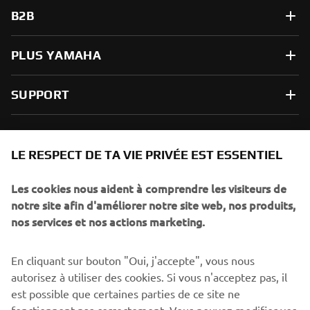
B2B
PLUS YAMAHA
SUPPORT
NEWSLETTER
LE RESPECT DE TA VIE PRIVÉE EST ESSENTIEL
Sois le premier à découvrir les dernières offres, les événements
spéciaux, les lancements de produits, etc.
Les cookies nous aident à comprendre les visiteurs de
notre site afin d'améliorer notre site web, nos produits,
nos services et nos actions marketing.
S'ABONNER
En cliquant sur bouton "Oui, j'accepte", vous nous
autorisez à utiliser des cookies. Si vous n'acceptez pas, il
est possible que certaines parties de ce site ne
Lisez notre politique de confidentialité pour savoir comment
nous traitons vos données personnelles :
Politique de