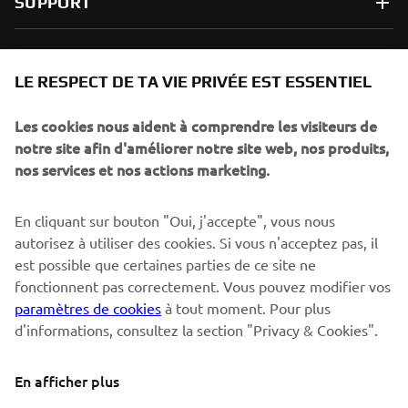
SUPPORT
NEWSLETTER
LE RESPECT DE TA VIE PRIVÉE EST ESSENTIEL
Sois le premier à découvrir les dernières offres, les événements
spéciaux, les lancements de produits, etc.
Les cookies nous aident à comprendre les visiteurs de
notre site afin d'améliorer notre site web, nos produits,
nos services et nos actions marketing.
S'ABONNER
En cliquant sur bouton "Oui, j'accepte", vous nous
autorisez à utiliser des cookies. Si vous n'acceptez pas, il
est possible que certaines parties de ce site ne
Lisez notre politique de confidentialité pour savoir comment
nous traitons vos données personnelles :
Politique de
fonctionnent pas correctement. Vous pouvez modifier vos
Confidentialité
paramètres de cookies
à tout moment. Pour plus
d'informations, consultez la section "Privacy & Cookies".
Switzerland (French)
En afficher plus