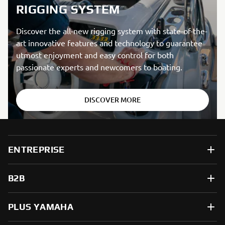
RIGGING SYSTEM
Discover the all-new rigging system with state-of-the-
art innovative features and technology to guarantee
utmost enjoyment and easy control for both
passionate experts and newcomers to boating.
DISCOVER MORE
ENTREPRISE
B2B
PLUS YAMAHA