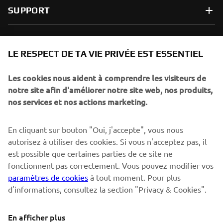
SUPPORT
NEWSLETTER
LE RESPECT DE TA VIE PRIVÉE EST ESSENTIEL
Sois le premier à découvrir les dernières offres, les événements
spéciaux, les lancements de produits, etc.
Les cookies nous aident à comprendre les visiteurs de
notre site afin d'améliorer notre site web, nos produits,
nos services et nos actions marketing.
S'ABONNER
En cliquant sur bouton "Oui, j'accepte", vous nous
autorisez à utiliser des cookies. Si vous n'acceptez pas, il
est possible que certaines parties de ce site ne
Lisez notre politique de confidentialité pour savoir comment
nous traitons vos données personnelles :
Politique de
fonctionnent pas correctement. Vous pouvez modifier vos
Confidentialité
paramètres de cookies
à tout moment. Pour plus
d'informations, consultez la section "Privacy & Cookies".
Switzerland (French)
En afficher plus