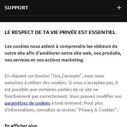
SUPPORT
NEWSLETTER
LE RESPECT DE TA VIE PRIVÉE EST ESSENTIEL
Sois le premier à découvrir les dernières offres, les événements
spéciaux, les lancements de produits, etc.
Les cookies nous aident à comprendre les visiteurs de
notre site afin d'améliorer notre site web, nos produits,
nos services et nos actions marketing.
S'ABONNER
En cliquant sur bouton "Oui, j'accepte", vous nous
autorisez à utiliser des cookies. Si vous n'acceptez pas, il
est possible que certaines parties de ce site ne
Lisez notre politique de confidentialité pour savoir comment
nous traitons vos données personnelles :
Politique de
fonctionnent pas correctement. Vous pouvez modifier vos
Confidentialité
paramètres de cookies
à tout moment. Pour plus
d'informations, consultez la section "Privacy & Cookies".
Switzerland (French)
En afficher plus