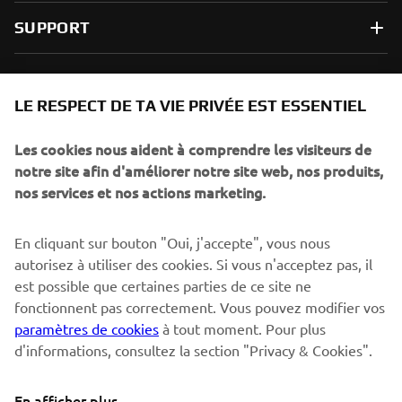
SUPPORT
NEWSLETTER
LE RESPECT DE TA VIE PRIVÉE EST ESSENTIEL
Sois le premier à découvrir les dernières offres, les événements
spéciaux, les lancements de produits, etc.
Les cookies nous aident à comprendre les visiteurs de
notre site afin d'améliorer notre site web, nos produits,
nos services et nos actions marketing.
S'ABONNER
En cliquant sur bouton "Oui, j'accepte", vous nous
autorisez à utiliser des cookies. Si vous n'acceptez pas, il
est possible que certaines parties de ce site ne
Lisez notre politique de confidentialité pour savoir comment
nous traitons vos données personnelles :
Politique de
fonctionnent pas correctement. Vous pouvez modifier vos
Confidentialité
paramètres de cookies
à tout moment. Pour plus
d'informations, consultez la section "Privacy & Cookies".
Switzerland (French)
En afficher plus