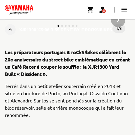
ARTICLE
1
/
6
XJR1300 ‘CS-06 DISSIDENT’ BY IT ROCKS!BIKES
Les préparateurs portugais it roCkS!bikes célèbrent le
20e anniversaire du street bike emblématique en créant
un Café Racer à couper le souffle : la XJR1300 Yard
Built « Dissident ».
Terrés dans un petit atelier souterrain créé en 2013 et
situé en bordure de Porto, au Portugal, Osvaldo Coutinho
et Alexandre Santos se sont penchés sur la création du
bloc réservoir, selle et arrière monocoque qui a fait leur
renommée.