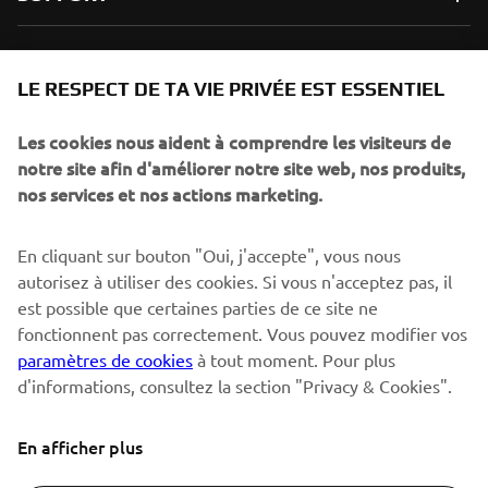
NEWSLETTER
LE RESPECT DE TA VIE PRIVÉE EST ESSENTIEL
Sois le premier à découvrir les dernières offres, les événements
spéciaux, les lancements de produits, etc.
Les cookies nous aident à comprendre les visiteurs de
notre site afin d'améliorer notre site web, nos produits,
nos services et nos actions marketing.
S'ABONNER
En cliquant sur bouton "Oui, j'accepte", vous nous
autorisez à utiliser des cookies. Si vous n'acceptez pas, il
est possible que certaines parties de ce site ne
Lisez notre politique de confidentialité pour savoir comment
nous traitons vos données personnelles :
Politique de
fonctionnent pas correctement. Vous pouvez modifier vos
Confidentialité
paramètres de cookies
à tout moment. Pour plus
d'informations, consultez la section "Privacy & Cookies".
Switzerland (French)
En afficher plus