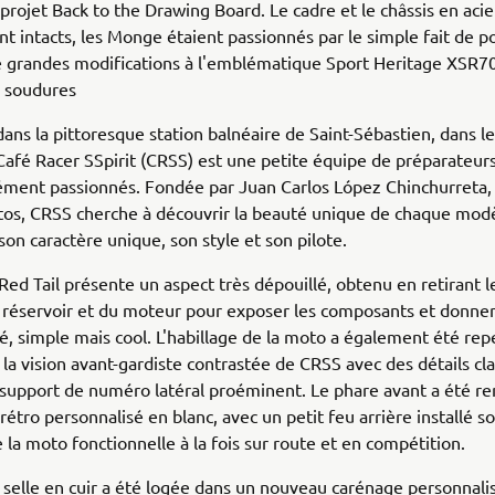
e projet Back to the Drawing Board. Le cadre et le châssis en acie
nt intacts, les Monge étaient passionnés par le simple fait de p
 grandes modifications à l'emblématique Sport Heritage XSR70
i soudures
 dans la pittoresque station balnéaire de Saint-Sébastien, dans l
afé Racer SSpirit (CRSS) est une petite équipe de préparateur
ément passionnés. Fondée par Juan Carlos López Chinchurreta,
os, CRSS cherche à découvrir la beauté unique de chaque modè
son caractère unique, son style et son pilote.
ed Tail présente un aspect très dépouillé, obtenu en retirant l
 réservoir et du moteur pour exposer les composants et donner
é, simple mais cool. L'habillage de la moto a également été re
à la vision avant-gardiste contrastée de CRSS avec des détails cl
support de numéro latéral proéminent. Le phare avant a été r
étro personnalisé en blanc, avec un petit feu arrière installé so
 la moto fonctionnelle à la fois sur route et en compétition.
 selle en cuir a été logée dans un nouveau carénage personnali