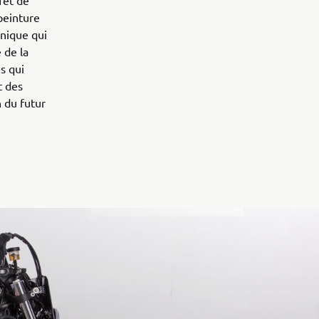
fet de
peinture
anique qui
 de la
s qui
t des
 du futur