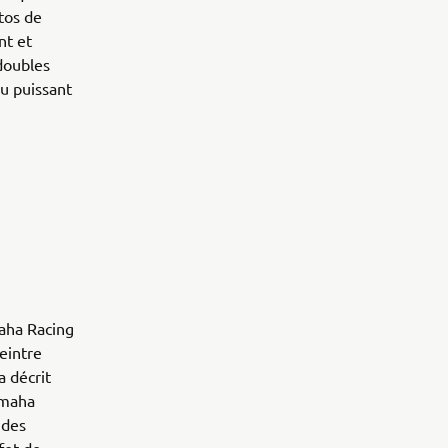
otos de
nt et
doubles
u puissant
maha Racing
eintre
a décrit
amaha
 des