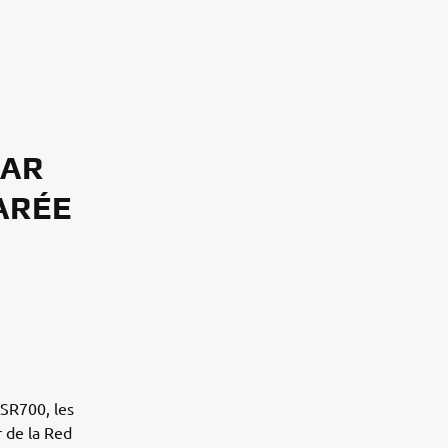
PAR
ARÉE
XSR700, les
 de la Red