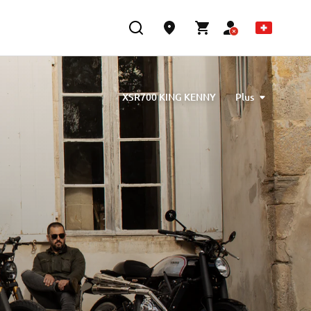
XSR700 KING KENNY
Plus
ned by Barbara Motorcycle, built by Bad Winners
designed by Tony Queiros, built by Rua Machines
lex & Claudio Monge, built by Café Racer SSpirit
te” designed by Ugo Coppola, built by Garage221
b Engineering
XSR700 “BW Tribute” by SLCDR