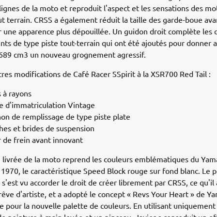
 lignes de la moto et reproduit l'aspect et les sensations des m
ut terrain. CRSS a également réduit la taille des garde-boue ava
r une apparence plus dépouillée. Un guidon droit complète les 
s de type piste tout-terrain qui ont été ajoutés pour donner a
689 cm3 un nouveau grognement agressif.
utres modifications de Café Racer SSpirit à la XSR700 Red Tail :
 à rayons
e d'immatriculation Vintage
on de remplissage de type piste plate
hes et brides de suspension
r de frein avant innovant
e livrée de la moto reprend les couleurs emblématiques du Ya
1970, le caractéristique Speed Block rouge sur fond blanc. Le p
 s'est vu accorder le droit de créer librement par CRSS, ce qu'il 
ve d'artiste, et a adopté le concept « Revs Your Heart » de Y
pour la nouvelle palette de couleurs. En utilisant uniquement