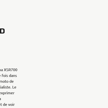
RD
aha XSR700
 fois dans
a moto de
ialiste. Le
'exprimer
a
t de voir