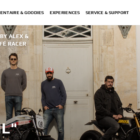
ENTAIRE & GOODIES
EXPERIENCES
SERVICE & SUPPORT
 BY ALEX &
AFÉ RACER
XSR700 “Disruptive” desig
“700GT” 
“XSR700 Red Tail” designed by A
“RD350 Tribu
XSR700 "Alan" by Lam
IL"