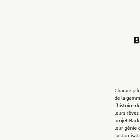
B
Chaque pilo
de la gamme
l'histoire 
leurs rêves 
projet Back
leur génie c
customisati