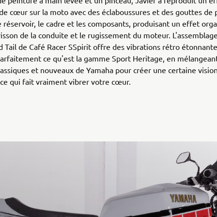
 peinture à main levée et un pinceau, Javier a reproduit un ef
e cœur sur la moto avec des éclaboussures et des gouttes de 
e réservoir, le cadre et les composants, produisant un effet org
frisson de la conduite et le rugissement du moteur. L'assemblage
Tail de Café Racer SSpirit offre des vibrations rétro étonnante
parfaitement ce qu'est la gamme Sport Heritage, en mélangean
assiques et nouveaux de Yamaha pour créer une certaine vision
 ce qui fait vraiment vibrer votre cœur.