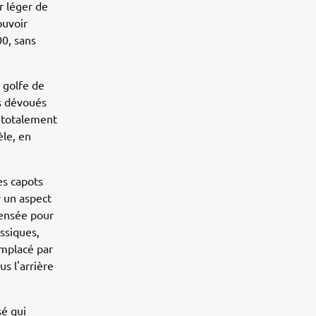
r léger de
ouvoir
0, sans
e golfe de
s dévoués
 totalement
le, en
es capots
 un aspect
pensée pour
assiques,
emplacé par
us l'arrière
sé qui