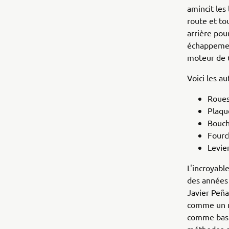
amincit les
route et to
arrière pou
échappement
moteur de 
Voici les a
Roues
Plaqu
Bouch
Fourc
Levie
L'incroyabl
des années 
Javier Peña
comme un rê
comme base 