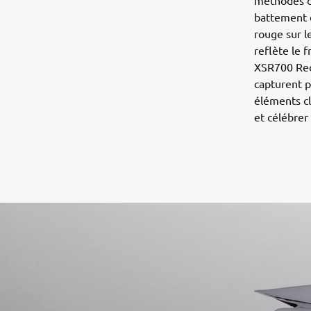
méthodes de
battement d
rouge sur l
reflète le 
XSR700 Red 
capturent 
éléments cl
et célébrer