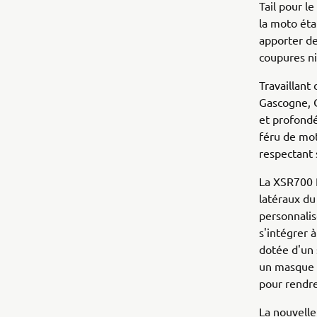
Tail pour l
la moto éta
apporter de
coupures n
Travaillant
Gascogne, C
et profond
féru de mot
respectant 
La XSR700 R
latéraux du
personnalis
s'intégrer 
dotée d'un 
un masque r
pour rendre
La nouvelle