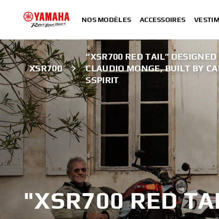
NOS MODÈLES
ACCESSOIRES
VESTIM
“XSR700 RED TAIL” DESIGNED
XSR700
CLAUDIO MONGE, BUILT BY C
SSPIRIT
"XSR700 RED TA