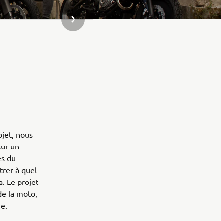
ARTICLE SUIVANT DE LA GALERIE
ojet, nous
sur un
es du
trer à quel
a. Le projet
de la moto,
me.