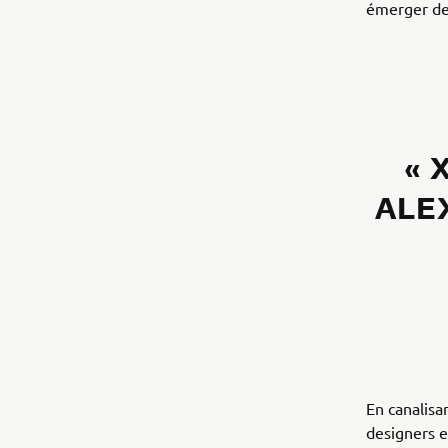
émerger des
« 
ALE
En canalisa
designers e