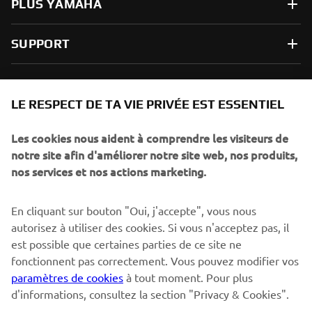
PLUS YAMAHA
SUPPORT
NEWSLETTER
LE RESPECT DE TA VIE PRIVÉE EST ESSENTIEL
Sois le premier à découvrir les dernières offres, les événements
spéciaux, les lancements de produits, etc.
Les cookies nous aident à comprendre les visiteurs de
notre site afin d'améliorer notre site web, nos produits,
nos services et nos actions marketing.
S'ABONNER
En cliquant sur bouton "Oui, j'accepte", vous nous
autorisez à utiliser des cookies. Si vous n'acceptez pas, il
est possible que certaines parties de ce site ne
Lisez notre politique de confidentialité pour savoir comment
nous traitons vos données personnelles :
Politique de
fonctionnent pas correctement. Vous pouvez modifier vos
Confidentialité
paramètres de cookies
à tout moment. Pour plus
d'informations, consultez la section "Privacy & Cookies".
Switzerland (French)