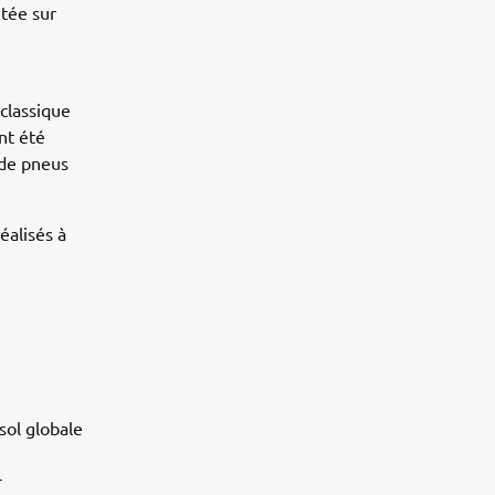
ntée sur
classique
nt été
 de pneus
éalisés à
 sol globale
r