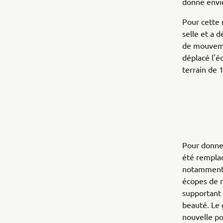
donne envie
Pour cette 
selle et a d
de mouvemen
déplacé l'é
terrain de 
Pour donner
été remplac
notamment p
écopes de r
supportant 
beauté. Le 
nouvelle po