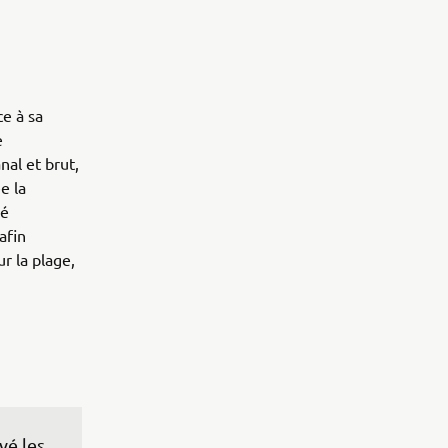
ce à sa
e
nal et brut,
e la
lé
afin
r la plage,
vé les 