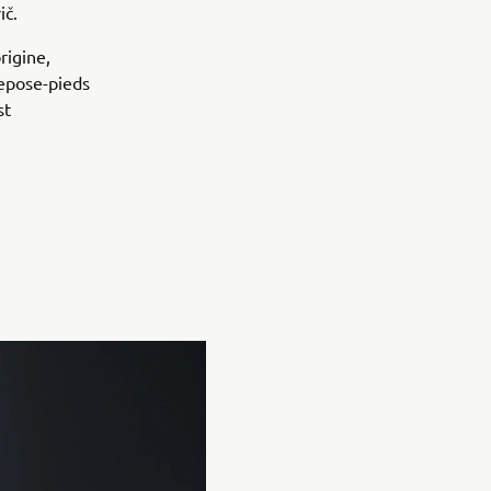
ič.
rigine,
repose-pieds
st