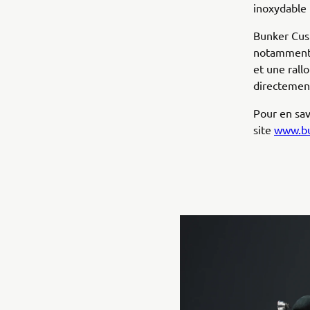
inoxydable 
Bunker Cust
notamment l
et une rall
directement
Pour en sav
site
www.bu