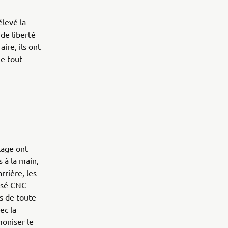
élevé la
nde liberté
ire, ils ont
e tout-
lage ont
 à la main,
rrière, les
aisé CNC
s de toute
ec la
moniser le