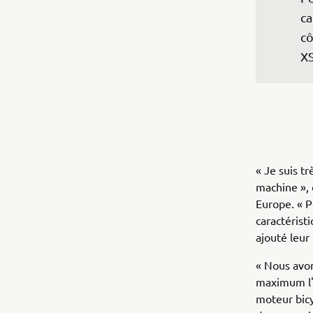
ca
cô
XS
« Je suis t
machine »,
Europe. « P
caractéristi
ajouté leur
« Nous avon
maximum l'e
moteur bicy