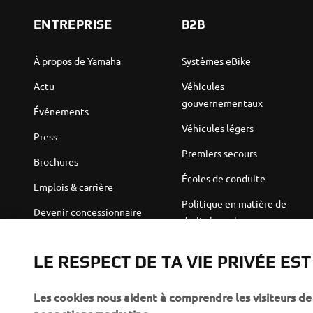
ENTREPRISE
B2B
À propos de Yamaha
Systèmes eBike
Actu
Véhicules
gouvernementaux
Événements
Véhicules légers
Press
Premiers secours
Brochures
Écoles de conduite
Emplois & carrière
Politique en matière de
Devenir concessionnaire
droits humains
Politique de durabilité de
Robotics
base
LE RESPECT DE TA VIE PRIVÉE ES
Partenariats
Canal d'alerte
Informations techniques
Les cookies nous aident à comprendre les visiteurs de 
destinées aux revendeurs