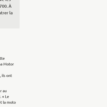
700. À 
trer la 
tte
ha Motor
 ils ont
r au
. « Le
et la moto