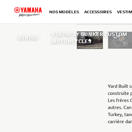
NOS MODÈLES
ACCESSOIRES
VESTIM
XSR700 BY BUNKER CUSTOM
XSR700
MOTORCYCLES
Yard Built 
construite 
Les frères
autres. Can
Turkey, tan
carrière dan