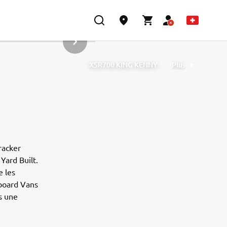
ARTICLE SUIVANT DE LA GALERIE
XSR700 KING KENNY
Plus
ned by Barbara Motorcycle, built by Bad Winners
designed by Tony Queiros, built by Rua Machines
lex & Claudio Monge, built by Café Racer SSpirit
te” designed by Ugo Coppola, built by Garage221
b Engineering
XSR700 “BW Tribute” by SLCDR
racker
Yard Built.
e les
eboard Vans
s une