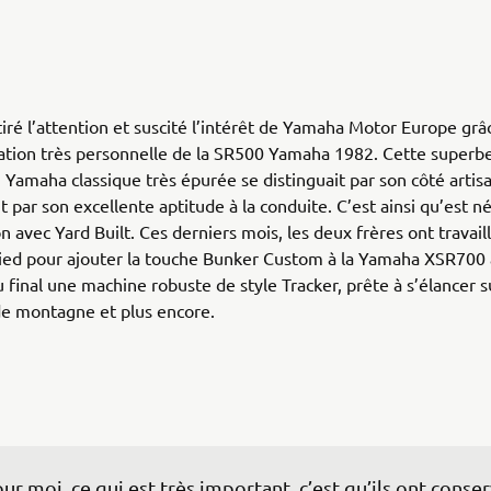
tiré l’attention et suscité l’intérêt de Yamaha Motor Europe grâ
ation très personnelle de la SR500 Yamaha 1982. Cette superb
 Yamaha classique très épurée se distinguait par son côté artisa
t par son excellente aptitude à la conduite. C’est ainsi qu’est né
n avec Yard Built. Ces derniers mois, les deux frères ont travail
ied pour ajouter la touche Bunker Custom à la Yamaha XSR700 
u final une machine robuste de style Tracker, prête à s’élancer su
de montagne et plus encore.
ur moi, ce qui est très important, c’est qu’ils ont conser