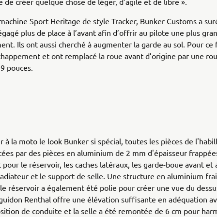
 de créer quelque chose de léger, d’agile et de libre ».
machine Sport Heritage de style Tracker, Bunker Customs a sur
égagé plus de place à l’avant afin d’offrir au pilote une plus gra
t. Ils ont aussi cherché à augmenter la garde au sol. Pour ce fa
chappement et ont remplacé la roue avant d’origine par une rou
19 pouces.
 à la moto le look Bunker si spécial, toutes les pièces de l'habil
ées par des pièces en aluminium de 2 mm d'épaisseur frappées
our le réservoir, les caches latéraux, les garde-boue avant et a
adiateur et le support de selle. Une structure en aluminium fr
le réservoir a également été polie pour créer une vue du dessu
guidon Renthal offre une élévation suffisante en adéquation av
sition de conduite et la selle a été remontée de 6 cm pour har