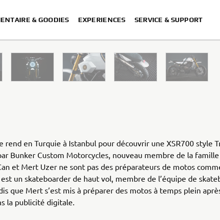
ENTAIRE & GOODIES
EXPERIENCES
SERVICE & SUPPORT
XSR700 “Disruptive” desig
“700GT” 
“XSR700 Red Tail” designed by A
“RD350 Tribu
XSR700 "Alan" by Lam
se rend en Turquie à Istanbul pour découvrir une XSR700 style T
par Bunker Custom Motorcycles, nouveau membre de la famille 
 Can et Mert Uzer ne sont pas des préparateurs de motos comm
 est un skateboarder de haut vol, membre de l’équipe de skat
dis que Mert s’est mis à préparer des motos à temps plein aprè
s la publicité digitale.