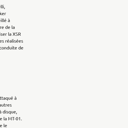
li,
ker
illé à
re de la
iser la XSR
es réalisées
 conduite de
attaqué à
autres
à disque,
de la MT-01.
e le