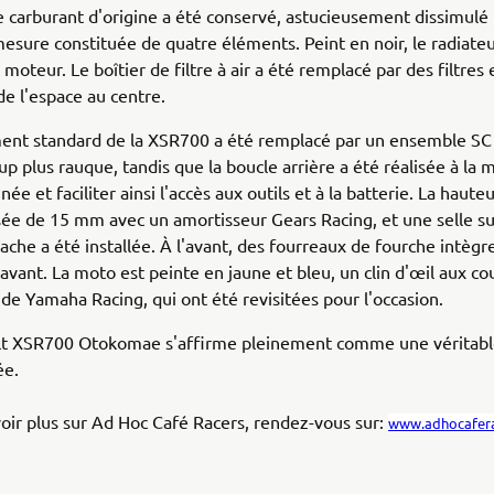
e carburant d'origine a été conservé, astucieusement dissimulé
esure constituée de quatre éléments. Peint en noir, le radiate
c moteur. Le boîtier de filtre à air a été remplacé par des filtre
de l'espace au centre.
ent standard de la XSR700 a été remplacé par un ensemble SC 
p plus rauque, tandis que la boucle arrière a été réalisée à la 
ée et faciliter ainsi l'accès aux outils et à la batterie. La hauteu
ée de 15 mm avec un amortisseur Gears Racing, et une selle s
vache a été installée. À l'avant, des fourreaux de fourche intègr
 avant. La moto est peinte en jaune et bleu, un clin d'œil aux co
 de Yamaha Racing, qui ont été revisitées pour l'occasion.
ilt XSR700 Otokomae s'affirme pleinement comme une véritabl
ée.
oir plus sur Ad Hoc Café Racers, rendez-vous sur:
www.adhocafer