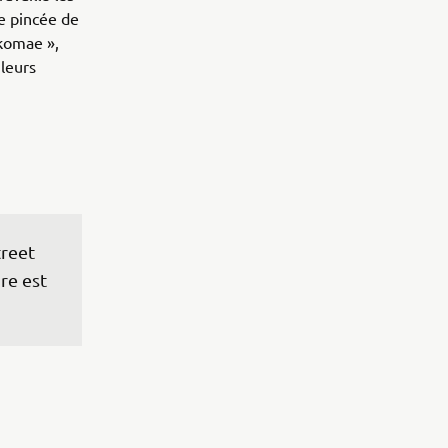
ne pincée de
okomae »,
uleurs
treet 
re est 