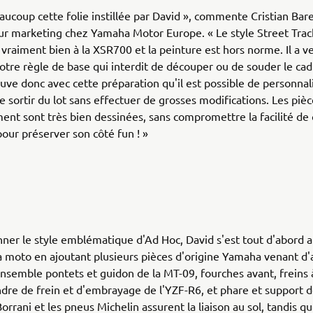
aucoup cette folie instillée par David », commente Cristian Barel
r marketing chez Yamaha Motor Europe. « Le style Street Trac
vraiment bien à la XSR700 et la peinture est hors norme. Il a ve
otre règle de base qui interdit de découper ou de souder le cad
ouve donc avec cette préparation qu'il est possible de personnal
re sortir du lot sans effectuer de grosses modifications. Les pièc
ent sont très bien dessinées, sans compromettre la facilité de
our préserver son côté fun ! »
nner le style emblématique d'Ad Hoc, David s'est tout d'abord 
la moto en ajoutant plusieurs pièces d'origine Yamaha venant d'
nsemble pontets et guidon de la MT-09, fourches avant, freins 
ndre de frein et d'embrayage de l'YZF-R6, et phare et support 
orrani et les pneus Michelin assurent la liaison au sol, tandis qu