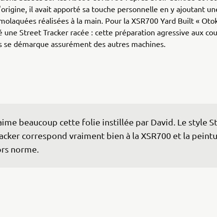
origine, il avait apporté sa touche personnelle en y ajoutant u
molaquées réalisées à la main. Pour la XSR700 Yard Built « Ot
é une Street Tracker racée : cette préparation agressive aux co
s se démarque assurément des autres machines.
aime beaucoup cette folie instillée par David. Le style S
acker correspond vraiment bien à la XSR700 et la peintu
rs norme.