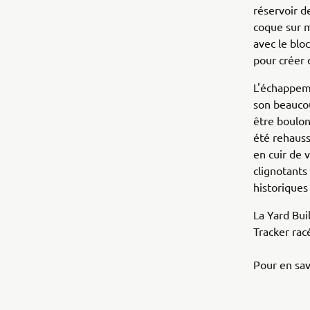
réservoir d
coque sur m
avec le blo
pour créer 
L'échappem
son beaucou
être boulonn
été rehauss
en cuir de 
clignotants
historiques
La Yard Bu
Tracker rac
Pour en sav