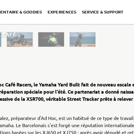
ENTAIRE & GOODIES
EXPERIENCES
SERVICE & SUPPORT
 CAFÉ
XSR700 “Disruptive” desig
“700GT” 
“XSR700 Red Tail” designed by A
“RD350 Tribu
c Café Racers, le Yamaha Yard Built fait de nouveau escale
XSR700 "Alan" by Lam
réparation spéciale pour l'été. Ce partenariat a donné naiss
essive de la XSR700, véritable Street Tracker prête à relever 
lez, préparateur d'Ad Hoc, est un habitué de ce type de travail 
maha. Le Barcelonais s'est forgé une réputation internationale
tions basées sur les XJ650 et XJ750 : après avoir dénudé et retr