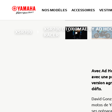
NOS MODÈLES
ACCESSOIRES
VESTIM
XSR700 OTOKOMAE BY AD HOC
XSR700
RACER
Avec Ad Ho
avec une p
version agr
défis.
David Gonza
motos de Ya
ses prépara