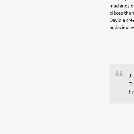
machines d'
pièces ther
David a cré
audacieuse
J'
Tr
ho