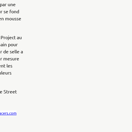
 par une
ur se fond
s en mousse
Project au
main pour
r de selle a
ur mesure
ent les
uleurs
e Street
acers.com