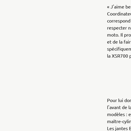
« J'aime be
Coordinateu
correspond 
respecter n
moto. Il pr
et de la fai
spécifiquem
la XSR700 p
Pour lui do
l'avant de 
modèles : e
maître-cyli
Les jantes B