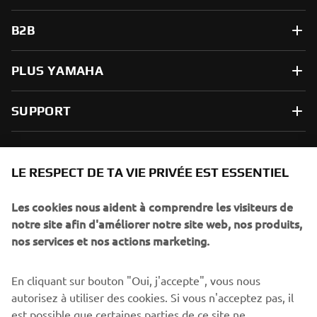
B2B
PLUS YAMAHA
SUPPORT
NEWSLETTER
LE RESPECT DE TA VIE PRIVÉE EST ESSENTIEL
Sois le premier à découvrir les dernières offres, les événements
spéciaux, les lancements de produits, etc.
Les cookies nous aident à comprendre les visiteurs de
notre site afin d'améliorer notre site web, nos produits,
nos services et nos actions marketing.
S'ABONNER
En cliquant sur bouton "Oui, j'accepte", vous nous
autorisez à utiliser des cookies. Si vous n'acceptez pas, il
est possible que certaines parties de ce site ne
Lisez notre politique de confidentialité pour savoir comment