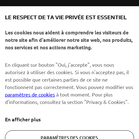
NEWSLETTER
LE RESPECT DE TA VIE PRIVÉE EST ESSENTIEL
Sois le premier à découvrir les dernières offres, les événements
spéciaux, les lancements de produits, etc.
Les cookies nous aident à comprendre les visiteurs de
notre site afin d'améliorer notre site web, nos produits,
nos services et nos actions marketing.
S'ABONNER
En cliquant sur bouton "Oui, j'accepte", vous nous
autorisez à utiliser des cookies. Si vous n'acceptez pas, il
est possible que certaines parties de ce site ne
Lisez notre politique de confidentialité pour savoir comment
nous traitons vos données personnelles :
Politique de
fonctionnent pas correctement. Vous pouvez modifier vos
Confidentialité
paramètres de cookies
à tout moment. Pour plus
d'informations, consultez la section "Privacy & Cookies".
Switzerland (French)
En afficher plus
PARAMÈTRES DES COOKIES