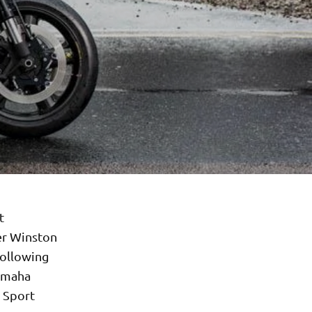
t
er Winston
following
Yamaha
e Sport