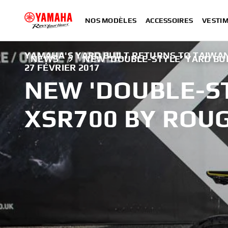
NOS MODÈLES
ACCESSOIRES
VESTIM
YAMAHA'S YARD BUILT RETURNS TO TAIWAN
NEWS
NEW 'DOUBLE-STYLE’ YARD BU
27 FÉVRIER 2017
NEW 'DOUBLE-ST
XSR700 BY ROU