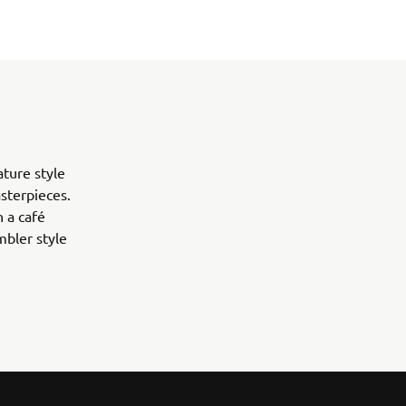
ature style
sterpieces.
 a café
mbler style