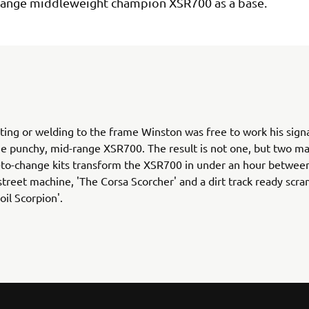
range middleweight champion XSR700 as a base.
ting or welding to the frame Winston was free to work his sign
e punchy, mid-range XSR700. The result is not one, but two ma
to-change kits transform the XSR700 in under an hour between
 street machine, 'The Corsa Scorcher' and a dirt track ready scra
oil Scorpion'.