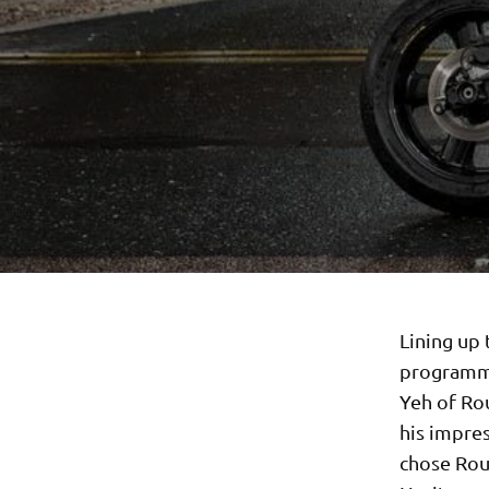
Lining up 
programme
Yeh of Rou
his impres
chose Roug