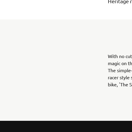
Heritage 
With no cut
magic on th
The simple-
racer style
bike, 'The S