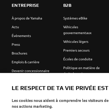
ENTREPRISE
B2B
À propos de Yamaha
Systèmes eBike
Actu
Véhicules
gouvernementaux
Événements
Véhicules légers
Press
Premiers secours
Brochures
Écoles de conduite
Emplois & carrière
Politique en matière de
Devenir concessionnaire
droits humains
Politique de durabilité de
Robotics
base
LE RESPECT DE TA VIE PRIVÉE ES
Partenariats
Canal d'alerte
Les cookies nous aident à comprendre les visiteurs de 
Informations techniques
nos actions marketing.
destinées aux revendeurs