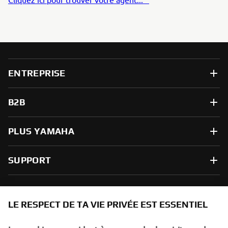
ENTREPRISE
B2B
PLUS YAMAHA
SUPPORT
NEWSLETTER
LE RESPECT DE TA VIE PRIVÉE EST ESSENTIEL
Sois le premier à découvrir les dernières offres, les événements
spéciaux, les lancements de produits, etc.