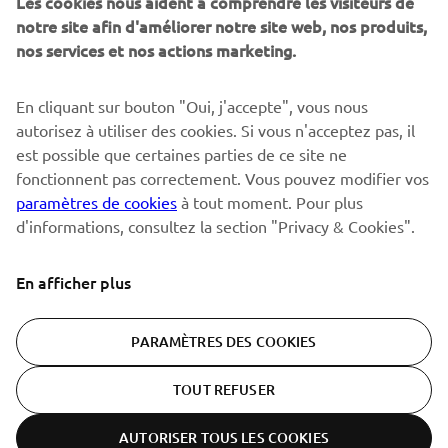
Les cookies nous aident à comprendre les visiteurs de
notre site afin d'améliorer notre site web, nos produits,
nos services et nos actions marketing.
S'ABONNER
En cliquant sur bouton "Oui, j'accepte", vous nous
autorisez à utiliser des cookies. Si vous n'acceptez pas, il
est possible que certaines parties de ce site ne
Lisez notre politique de confidentialité pour savoir comment
nous traitons vos données personnelles :
Politique de
fonctionnent pas correctement. Vous pouvez modifier vos
Confidentialité
paramètres de cookies
à tout moment. Pour plus
d'informations, consultez la section "Privacy & Cookies".
Switzerland (French)
En afficher plus
PARAMÈTRES DES COOKIES
© Copyright - 2026 Yamaha Motor Europe N.V. - All Rights
TOUT REFUSER
Reserved
AUTORISER TOUS LES COOKIES