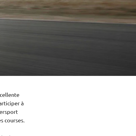
cellente
articiper à
persport
es courses.