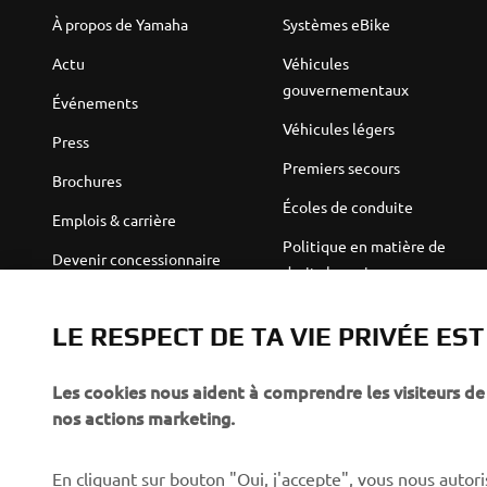
À propos de Yamaha
Systèmes eBike
Actu
Véhicules
gouvernementaux
Événements
Véhicules légers
Press
Premiers secours
Brochures
Écoles de conduite
Emplois & carrière
Politique en matière de
Devenir concessionnaire
droits humains
Politique de durabilité de
Robotics
base
LE RESPECT DE TA VIE PRIVÉE ES
Partenariats
Canal d'alerte
Les cookies nous aident à comprendre les visiteurs de 
Informations techniques
nos actions marketing.
destinées aux revendeurs
indépendants
En cliquant sur bouton "Oui, j'accepte", vous nous autoris
Yamalube Safety Data