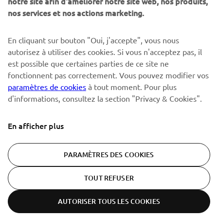
notre site afin d'améliorer notre site web, nos produits,
nos services et nos actions marketing.
S'ABONNER
En cliquant sur bouton "Oui, j'accepte", vous nous
autorisez à utiliser des cookies. Si vous n'acceptez pas, il
est possible que certaines parties de ce site ne
Lisez notre politique de confidentialité pour savoir comment
nous traitons vos données personnelles :
Politique de
fonctionnent pas correctement. Vous pouvez modifier vos
Confidentialité
paramètres de cookies
à tout moment. Pour plus
d'informations, consultez la section "Privacy & Cookies".
Switzerland (French)
En afficher plus
PARAMÈTRES DES COOKIES
© Copyright - 2026 Yamaha Motor Europe N.V. - All Rights
TOUT REFUSER
Reserved
AUTORISER TOUS LES COOKIES
Politique de confidentialité
Cookies
Conditions d'utilisation
ER-LOCATOR