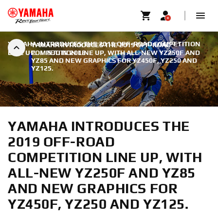
YAMAHA INTRODUCES THE 2019 OFF-ROAD COMPETITION
YAMAHA INTRODUCES THE 2019 OFF-ROAD
LINE UP.
COMPETITION LINE UP, WITH ALL-NEW YZ250F AND
|
5 JUIN 2018
YZ85 AND NEW GRAPHICS FOR YZ450F, YZ250 AND
YZ125.
YAMAHA INTRODUCES THE
2019 OFF-ROAD
COMPETITION LINE UP, WITH
ALL-NEW YZ250F AND YZ85
AND NEW GRAPHICS FOR
YZ450F, YZ250 AND YZ125.