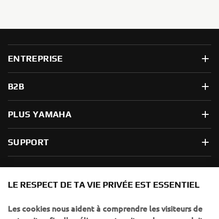
ENTREPRISE
B2B
PLUS YAMAHA
SUPPORT
NEWSLETTER
LE RESPECT DE TA VIE PRIVÉE EST ESSENTIEL
Sois le premier à découvrir les dernières offres, les événements
spéciaux, les lancements de produits, etc.
Les cookies nous aident à comprendre les visiteurs de