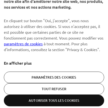
notre site afin d'améliorer notre site web, nos produits,
nos services et nos actions marketing.
S'ABONNER
En cliquant sur bouton "Oui, j'accepte", vous nous
autorisez à utiliser des cookies. Si vous n'acceptez pas, il
est possible que certaines parties de ce site ne
Lisez notre politique de confidentialité pour savoir comment
nous traitons vos données personnelles :
Politique de
fonctionnent pas correctement. Vous pouvez modifier vos
Confidentialité
paramètres de cookies
à tout moment. Pour plus
d'informations, consultez la section "Privacy & Cookies".
Switzerland (French)
En afficher plus
PARAMÈTRES DES COOKIES
© Copyright - 2026 Yamaha Motor Europe N.V. - All Rights
TOUT REFUSER
Reserved
AUTORISER TOUS LES COOKIES
Politique de confidentialité
Cookies
Conditions d'utilisation