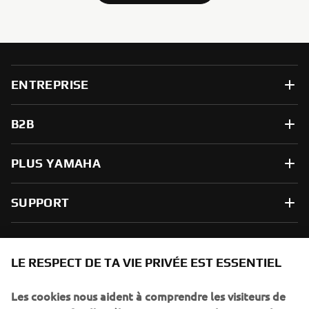
ENTREPRISE
B2B
PLUS YAMAHA
SUPPORT
NEWSLETTER
LE RESPECT DE TA VIE PRIVÉE EST ESSENTIEL
Sois le premier à découvrir les dernières offres, les événements
spéciaux, les lancements de produits, etc.
Les cookies nous aident à comprendre les visiteurs de