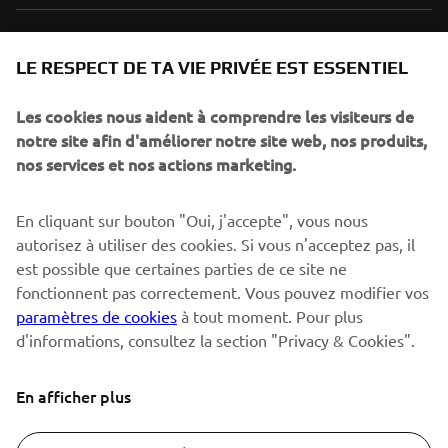
NEWSLETTER
LE RESPECT DE TA VIE PRIVÉE EST ESSENTIEL
Sois le premier à découvrir les dernières offres, les événements
spéciaux, les lancements de produits, etc.
Les cookies nous aident à comprendre les visiteurs de
notre site afin d'améliorer notre site web, nos produits,
nos services et nos actions marketing.
S'ABONNER
En cliquant sur bouton "Oui, j'accepte", vous nous
autorisez à utiliser des cookies. Si vous n'acceptez pas, il
est possible que certaines parties de ce site ne
Lisez notre politique de confidentialité pour savoir comment
nous traitons vos données personnelles :
Politique de
fonctionnent pas correctement. Vous pouvez modifier vos
Confidentialité
paramètres de cookies
à tout moment. Pour plus
d'informations, consultez la section "Privacy & Cookies".
Switzerland (French)
En afficher plus