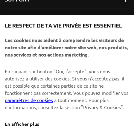
NEWSLETTER
LE RESPECT DE TA VIE PRIVÉE EST ESSENTIEL
Sois le premier à découvrir les dernières offres, les événements
spéciaux, les lancements de produits, etc.
Les cookies nous aident à comprendre les visiteurs de
notre site afin d'améliorer notre site web, nos produits,
nos services et nos actions marketing.
S'ABONNER
En cliquant sur bouton "Oui, j'accepte", vous nous
autorisez à utiliser des cookies. Si vous n'acceptez pas, il
est possible que certaines parties de ce site ne
Lisez notre politique de confidentialité pour savoir comment
nous traitons vos données personnelles :
Politique de
fonctionnent pas correctement. Vous pouvez modifier vos
Confidentialité
paramètres de cookies
à tout moment. Pour plus
d'informations, consultez la section "Privacy & Cookies".
Switzerland (French)
En afficher plus