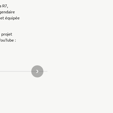
a R7,
égendaire
 et équipée
 projet
YouTube :
ARTICLE SUIVANT DE LA GALERIE