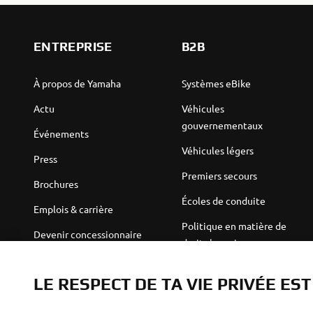
ENTREPRISE
B2B
À propos de Yamaha
Systèmes eBike
Actu
Véhicules
gouvernementaux
Événements
Véhicules légers
Press
Premiers secours
Brochures
Écoles de conduite
Emplois & carrière
Politique en matière de
Devenir concessionnaire
droits humains
Politique de durabilité de
Robotics
base
LE RESPECT DE TA VIE PRIVÉE ES
Partenariats
Canal d'alerte