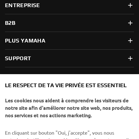
ENTREPRISE
B2B
PLUS YAMAHA
SUPPORT
NEWSLETTER
LE RESPECT DE TA VIE PRIVÉE EST ESSENTIEL
Sois le premier à découvrir les dernières offres, les événements
spéciaux, les lancements de produits, etc.
Les cookies nous aident à comprendre les visiteurs de
notre site afin d'améliorer notre site web, nos produits,
nos services et nos actions marketing.
S'ABONNER
En cliquant sur bouton "Oui, j'accepte", vous nous