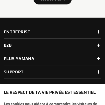
ENTREPRISE
B2B
PLUS YAMAHA
SUPPORT
NEWSLETTER
LE RESPECT DE TA VIE PRIVÉE EST ESSENTIEL
Sois le premier à découvrir les dernières offres, les événements
spéciaux, les lancements de produits, etc.
Les cookies nous aident à comprendre les visiteurs de