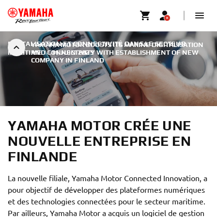
DIGITALISATION ET CONNECTIVITÉ DANS LE SECTEUR
YAMAHA MOTOR BOOSTS ITS MARINE DIGITALISATION
MARITIME
AND CONNECTIVITY WITH ESTABLISHMENT OF NEW
|
11 JUIN 2025
COMPANY IN FINLAND
YAMAHA MOTOR CRÉE UNE
NOUVELLE ENTREPRISE EN
FINLANDE
La nouvelle filiale, Yamaha Motor Connected Innovation, a
pour objectif de développer des plateformes numériques
et des technologies connectées pour le secteur maritime.
Par ailleurs, Yamaha Motor a acquis un logiciel de gestion