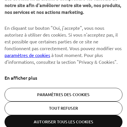
notre site afin d'améliorer notre site web, nos produits,
nos services et nos actions marketing.
S'ABONNER
En cliquant sur bouton "Oui, j'accepte", vous nous
autorisez à utiliser des cookies. Si vous n'acceptez pas, il
est possible que certaines parties de ce site ne
Lisez notre politique de confidentialité pour savoir comment
nous traitons vos données personnelles :
Politique de
fonctionnent pas correctement. Vous pouvez modifier vos
Confidentialité
paramètres de cookies
à tout moment. Pour plus
d'informations, consultez la section "Privacy & Cookies".
Switzerland (French)
En afficher plus
PARAMÈTRES DES COOKIES
© Copyright - 2026 Yamaha Motor Europe N.V. - All Rights
TOUT REFUSER
Reserved
AUTORISER TOUS LES COOKIES
Politique de confidentialité
Cookies
Conditions d'utilisation