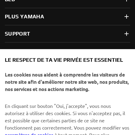
PLUS YAMAHA
SUPPORT
NEWSLETTER
LE RESPECT DE TA VIE PRIVÉE EST ESSENTIEL
Sois le premier à découvrir les dernières offres, les événements
spéciaux, les lancements de produits, etc.
Les cookies nous aident à comprendre les visiteurs de
notre site afin d'améliorer notre site web, nos produits,
nos services et nos actions marketing.
S'ABONNER
En cliquant sur bouton "Oui, j'accepte", vous nous
autorisez à utiliser des cookies. Si vous n'acceptez pas, il
est possible que certaines parties de ce site ne
Lisez notre politique de confidentialité pour savoir comment
nous traitons vos données personnelles :
Politique de
fonctionnent pas correctement. Vous pouvez modifier vos
Confidentialité
paramètres de cookies
à tout moment. Pour plus