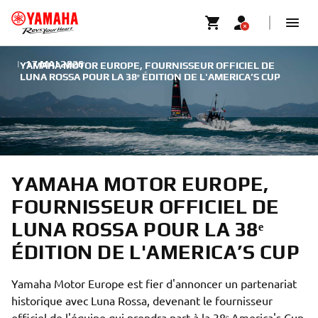
|
17 MAI 2026
YAMAHA MOTOR EUROPE, FOURNISSEUR OFFICIEL DE
LUNA ROSSA POUR LA 38ᵉ ÉDITION DE L'AMERICA’S CUP
YAMAHA MOTOR EUROPE,
FOURNISSEUR OFFICIEL DE
LUNA ROSSA POUR LA 38ᵉ
ÉDITION DE L'AMERICA’S CUP
Yamaha Motor Europe est fier d'annoncer un partenariat
historique avec Luna Rossa, devenant le fournisseur
officiel de l'équipe qui prendra part à la 38ᵉ America's Cup