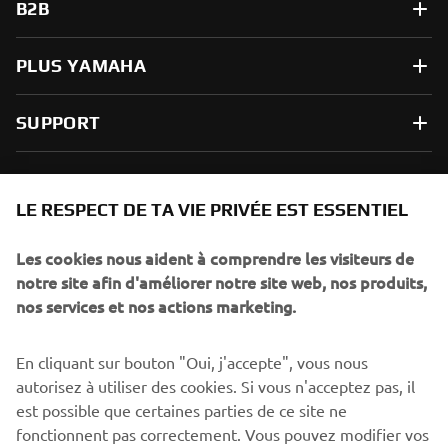
B2B
PLUS YAMAHA
SUPPORT
NEWSLETTER
LE RESPECT DE TA VIE PRIVÉE EST ESSENTIEL
Sois le premier à découvrir les dernières offres, les événements
spéciaux, les lancements de produits, etc.
Les cookies nous aident à comprendre les visiteurs de
notre site afin d'améliorer notre site web, nos produits,
nos services et nos actions marketing.
S'ABONNER
En cliquant sur bouton "Oui, j'accepte", vous nous
autorisez à utiliser des cookies. Si vous n'acceptez pas, il
est possible que certaines parties de ce site ne
Lisez notre politique de confidentialité pour savoir comment
nous traitons vos données personnelles :
Politique de
fonctionnent pas correctement. Vous pouvez modifier vos