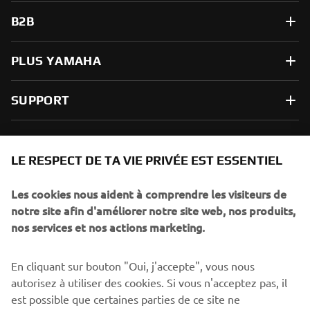
B2B
PLUS YAMAHA
SUPPORT
NEWSLETTER
LE RESPECT DE TA VIE PRIVÉE EST ESSENTIEL
Sois le premier à découvrir les dernières offres, les événements
spéciaux, les lancements de produits, etc.
Les cookies nous aident à comprendre les visiteurs de
notre site afin d'améliorer notre site web, nos produits,
nos services et nos actions marketing.
S'ABONNER
En cliquant sur bouton "Oui, j'accepte", vous nous
autorisez à utiliser des cookies. Si vous n'acceptez pas, il
est possible que certaines parties de ce site ne
Lisez notre politique de confidentialité pour savoir comment