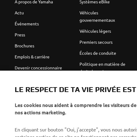
À propos de Yamaha
Systèmes eBike
Actu
Véhicules
gouvernementaux
Événements
Véhicules légers
Press
Premiers secours
Brochures
Écoles de conduite
Emplois & carrière
Politique en matière de
Devenir concessionnaire
droits humains
Politique de durabilité de
Robotics
base
LE RESPECT DE TA VIE PRIVÉE ES
Partenariats
Canal d'alerte
Les cookies nous aident à comprendre les visiteurs de 
Informations techniques
nos actions marketing.
destinées aux revendeurs
indépendants
En cliquant sur bouton "Oui, j'accepte", vous nous autoris
Yamalube Safety Data
certaines parties de ce site ne fonctionnent pas corre