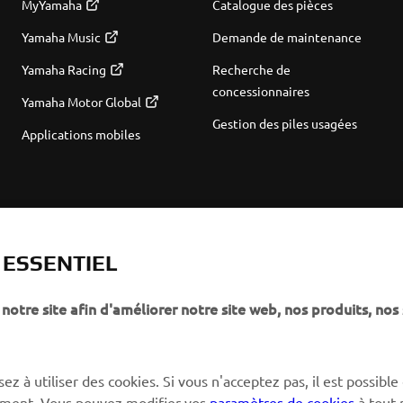
MyYamaha
Catalogue des pièces
Yamaha Music
Demande de maintenance
Yamaha Racing
Recherche de
concessionnaires
Yamaha Motor Global
Gestion des piles usagées
Applications mobiles
T ESSENTIEL
notre site afin d'améliorer notre site web, nos produits, nos 
ez à utiliser des cookies. Si vous n'acceptez pas, il est possible
ctement. Vous pouvez modifier vos
paramètres de cookies
à tout