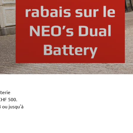
terie
CHF 500.
 ou jusqu'à