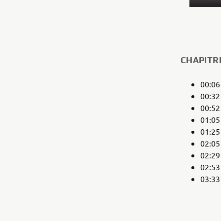
CHAPITR
00:0
00:3
00:5
01:0
01:2
02:0
02:2
02:5
03:3