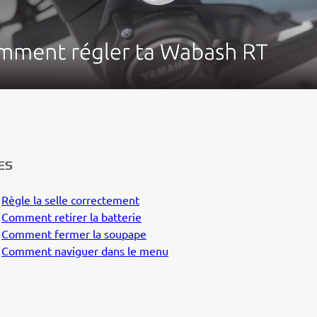
ES
6
Règle la selle correctement
0
Comment retirer la batterie
2
Comment fermer la soupape
4
Comment naviguer dans le menu