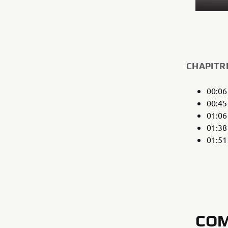
CHAPITR
00:0
00:4
01:0
01:3
01:5
COM