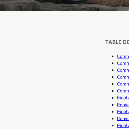
TABLE DE
Comme
Comme
Comme
Comme
Comme
Comme
Monta
Renvo
Mont
Renv
Monta