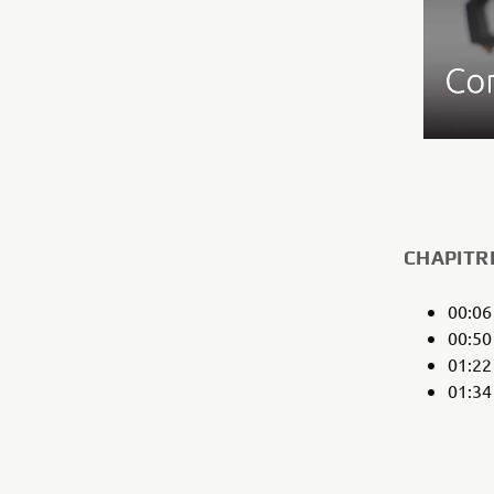
CHAPITR
00:0
00:5
01:2
01:3