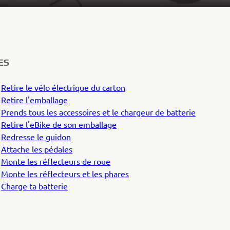
ES
6
Retire le vélo électrique du carton
2
Retire l'emballage
2
Prends tous les accessoires et le chargeur de batterie
5
Retire l'eBike de son emballage
5
Redresse le guidon
5
Attache les pédales
9
Monte les réflecteurs de roue
3
Monte les réflecteurs et les phares
3
Charge ta batterie