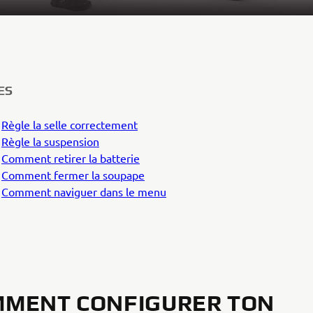
ES
6
Règle la selle correctement
5
Règle la suspension
6
Comment retirer la batterie
8
Comment fermer la soupape
1
Comment naviguer dans le menu
MENT CONFIGURER TON