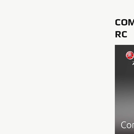
COM
RC