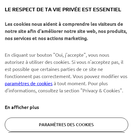
NEWSLETTER
LE RESPECT DE TA VIE PRIVÉE EST ESSENTIEL
Sois le premier à découvrir les dernières offres, les événements
spéciaux, les lancements de produits, etc.
Les cookies nous aident à comprendre les visiteurs de
notre site afin d'améliorer notre site web, nos produits,
nos services et nos actions marketing.
S'ABONNER
En cliquant sur bouton "Oui, j'accepte", vous nous
autorisez à utiliser des cookies. Si vous n'acceptez pas, il
est possible que certaines parties de ce site ne
Lisez notre politique de confidentialité pour savoir comment
nous traitons vos données personnelles :
Politique de
fonctionnent pas correctement. Vous pouvez modifier vos
Confidentialité
paramètres de cookies
à tout moment. Pour plus
d'informations, consultez la section "Privacy & Cookies".
Switzerland (French)
En afficher plus
PARAMÈTRES DES COOKIES