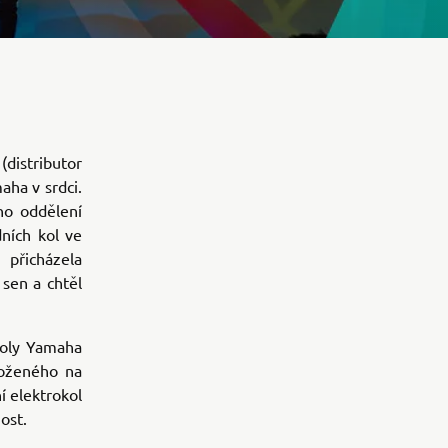
distributor
ha v srdci.
ho oddělení
ních kol ve
 přicházela
sen a chtěl
koly Yamaha
loženého na
í elektrokol
ost.