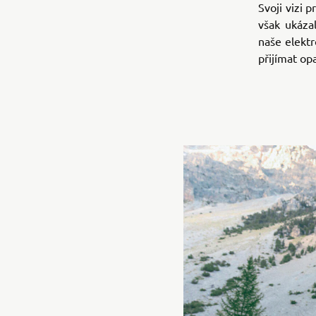
Svoji vizi 
však ukáza
naše elektr
přijímat op