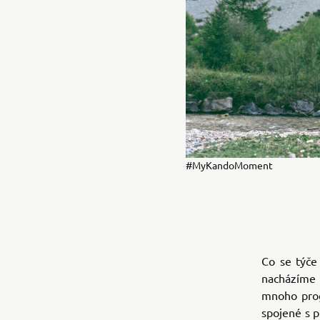
#MyKandoMoment
Co se týče
nacházíme 
mnoho prog
spojené s p