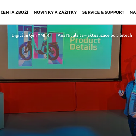
ČENÍ A ZBOŽÍ
NOVINKY A ZÁŽITKY
SERVICE & SUPPORT
NA
Digitální tým YMFR
Ana Niculaita – aktualizace po 5 letech
Rasha Ibrahim T