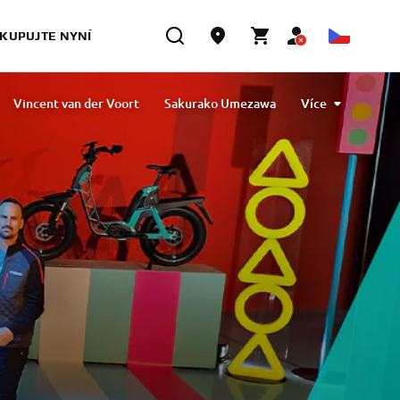
KUPUJTE NYNÍ
Vincent van der Voort
Sakurako Umezawa
Více
avlibiyik
Maiko Kawai
Magdalena Piskorz