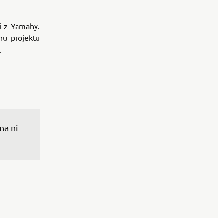
i z Yamahy.
hu projektu
.
na ni 