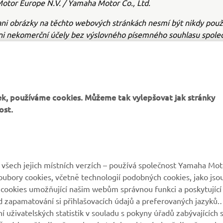
tor Europe N.V. / Yamaha Motor Co., Ltd.
ni obrázky na těchto webových stránkách nesmí být nikdy použ
ni nekomerční účely bez výslovného písemného souhlasu společ
or Europe N.V. nebo společnosti Yamaha Motor Co., Ltd.
e bezpečně a dodržujte všechna místní pravidla silničního prov
k, používáme cookies. Můžeme tak vylepšovat jak stránky
ost.
VÍCE YAMAHA
PODPORA
všech jejich místních verzích – používá společnost Yamaha Mot
 soubory cookies, včetně technologií podobných cookies, jako jso
MyYamaha
Katalog originálních
 cookies umožňující našim webům správnou funkci a poskytující
náhradních dílů
 zapamatování si přihlašovacích údajů a preferovaných jazyků.
Yamaha Music
 uživatelských statistik v souladu s pokyny úřadů zabývajících 
Rezervace servisní
Yamaha Racing