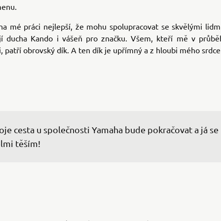
menu.
na mé práci nejlepší, že mohu spolupracovat se skvělými lidm
jí ducha Kando i vášeň pro značku. Všem, kteří mě v průbě
, patří obrovský dík. A ten dík je upřímný a z hloubi mého srdce
je cesta u společnosti Yamaha bude pokračovat a já se 
lmi těším!