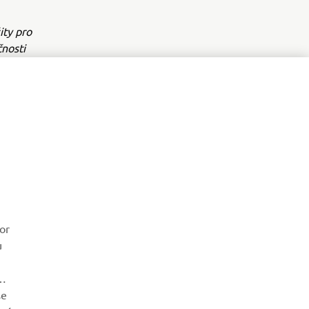
ity pro
nosti
ozu.
ZPRAVODAJ
or
u
Získejte jako první informace o nejnovějších nabídkách,
speciálních akcích, nových verzích a mnoho dalšího
se
PŘIHLÁSIT SE K ODBĚRU