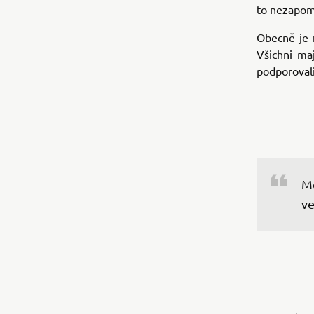
to nezapo
Obecně je 
Všichni ma
podporovali
Mo
ve