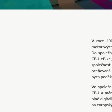
V roce 200
motorových
Do společn
CBU eBike,
společnost
oceňovaná 
bych poděko
Ve společn
CBU a mám 
plně digita
na evropský