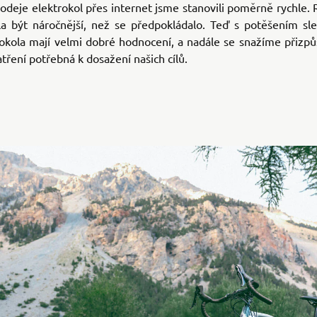
prodeje elektrokol přes internet jsme stanovili poměrně rychle. 
la být náročnější, než se předpokládalo. Teď s potěšením sl
okola mají velmi dobré hodnocení, a nadále se snažíme přizpů
atření potřebná k dosažení našich cílů.