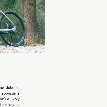
sné době se
é spouštíme
ktů a úkoly
í a nikdy na