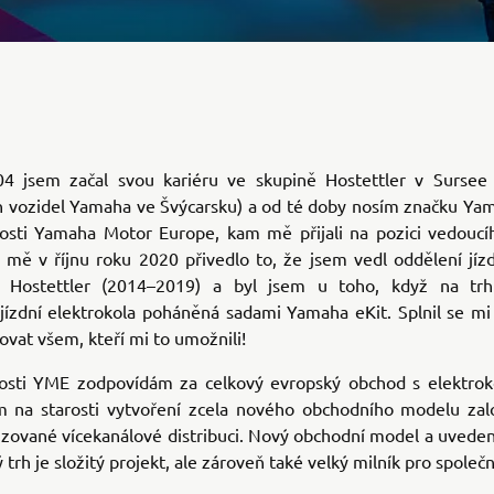
4 jsem začal svou kariéru ve skupině Hostettler v Sursee (
 vozidel Yamaha ve Švýcarsku) a od té doby nosím značku Yama
osti Yamaha Motor Europe, kam mě přijali na pozici vedoucí
 mě v říjnu roku 2020 přivedlo to, že jsem vedl oddělení jízd
i Hostettler (2014–2019) a byl jsem u toho, když na trh
jízdní elektrokola poháněná sadami Yamaha eKit. Splnil se mi 
vat všem, kteří mi to umožnili!
osti YME zodpovídám za celkový evropský obchod s elektro
na starosti vytvoření zcela nového obchodního modelu za
lizované vícekanálové distribuci. Nový obchodní model a uveden
 trh je složitý projekt, ale zároveň také velký milník pro společn