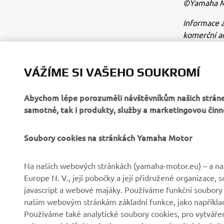
©Yamaha Mo
Informace a
komerční a
Yamaha Mot
Vždy jezdět
VÁŽÍME SI VAŠEHO SOUKROMÍ
Abychom lépe porozuměli návštěvníkům našich stráne
samotné, tak i produkty, služby a marketingovou činn
Soubory cookies na stránkách Yamaha Motor
FIREMNÍ
B2B
Na našich webových stránkách (yamaha-motor.eu) – a na 
Europe N. V., její pobočky a její přidružené organizace,
Společnost
Systémy eBike
javascript a webové majáky. Používáme funkční soubory
našim webovým stránkám základní funkce, jako například
Zprávy
Státní orgány
Používáme také analytické soubory cookies, pro vytváření
Události
Golfová hřiště