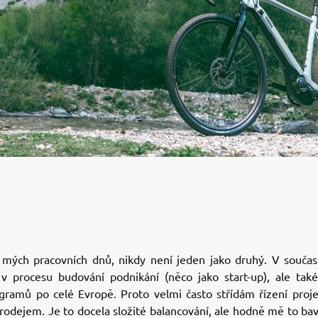
 mých pracovních dnů, nikdy není jeden jako druhý. V souča
v procesu budování podnikání (něco jako start-up), ale tak
ramů po celé Evropě. Proto velmi často střídám řízení proje
rodejem. Je to docela složité balancování, ale hodně mě to bav