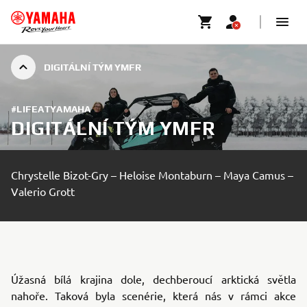
DIGITÁLNÍ TÝM YMFR
#LIFEATYAMAHA
DIGITÁLNÍ TÝM YMFR
Chrystelle Bizot-Gry – Heloise Montaburn – Maya Camus –
Valerio Grott
Úžasná bílá krajina dole, dechberoucí arktická světla
nahoře. Taková byla scenérie, která nás v rámci akce