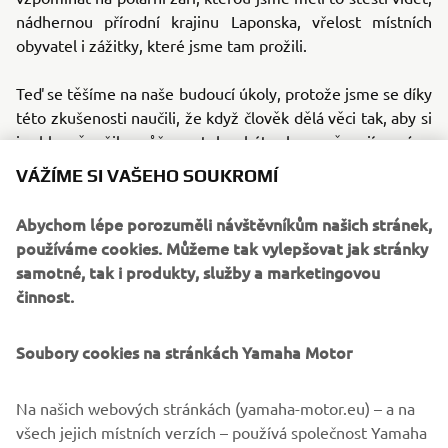
nádhernou přírodní krajinu Laponska, vřelost místních
obyvatel i zážitky, které jsme tam prožili.
Teď se těšíme na naše budoucí úkoly, protože jsme se díky
této zkušenosti naučili, že když člověk dělá věci tak, aby si
je hlavně užil, může z toho být ohromně zajímavé a
nečekané dobrodružství.
VÁŽÍME SI VAŠEHO SOUKROMÍ
Destination Yamaha Motor
Abychom lépe porozuměli návštěvníkům našich stránek,
používáme cookies. Můžeme tak vylepšovat jak stránky
samotné, tak i produkty, služby a marketingovou
činnost.
©Yamaha Motor Europe N.V. / Yamaha Motor Co., Ltd.
Soubory cookies na stránkách Yamaha Motor
Informace ani obrázky na těchto webových stránkách není
dovoleno použít pro komerční ani nekomerční účely bez
Na našich webových stránkách (yamaha-motor.eu) – a na
výslovného písemného souhlasu společnosti Yamaha
všech jejich místních verzích – používá společnost Yamaha
Motor Europe N.V. nebo společnosti Yamaha Motor Co.,