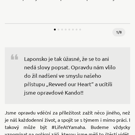
1
/
8
Laponsko je tak úžasné, že se to ani 
nedá slovy popsat. Opravdu nám vlilo 
do žil nadšení ve smyslu našeho 
přístupu „Revved our Heart“ a ucítili 
jsme opravdové Kando!!
Jsme opravdu vděční za příležitost zažít něco jiného, než
je náš každodenní život, a spojit se s týmem i mimo práci. I
takový může být #LifeAtYamaha. Budeme vždycky
vzpomínat na polární záři, kterou jsme měli to štěstí vidět,