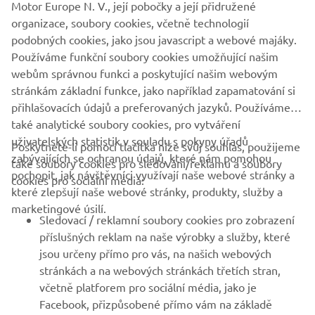
Motor Europe N. V., její pobočky a její přidružené
Ltd.
organizace, soubory cookies, včetně technologií
Vždy jezděte bezpečně a dodržujte všechna místní
podobných cookies, jako jsou javascript a webové majáky.
pravidla silničního provozu.
Používáme funkční soubory cookies umožňující našim
webům správnou funkci a poskytující našim webovým
stránkám základní funkce, jako například zapamatování si
přihlašovacích údajů a preferovaných jazyků. Používáme
také analytické soubory cookies, pro vytváření
uživatelských statistik v souladu s pokyny úřadů
Poskytnete-li pomocí tlačítka níže svůj souhlas, použijeme
FIREMNÍ
zabývajících se ochranou údajů, které nám pomohou
také soubory cookies pro sledování/reklamu a soubory
pochopit, jak návštěvníci využívají naše webové stránky a
cookies pro sociální média:
které zlepšují naše webové stránky, produkty, služby a
B2B
marketingové úsilí.
Sledovací / reklamní soubory cookies pro zobrazení
VÍCE YAMAHA
příslušných reklam na naše výrobky a služby, které
jsou určeny přímo pro vás, na našich webových
stránkách a na webových stránkách třetích stran,
PODPORA
včetně platforem pro sociální média, jako je
Facebook, přizpůsobené přímo vám na základě