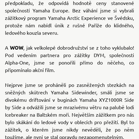
předpokladu, že odpovídá hodnotě ceny stanovené
společností Yamaha Europe. Bez váhání jsme si vybrali
zážitkový program Yamaha Arctic Experience ve Švédsku,
protože nám nabídl únik z rušné Paříže do klidného,
ledového kouzla severu.
WOW
A
, jak velkolepé dobrodružství se z toho vyklubalo!
Pod vedením partnera pro zážitky DYM, společnosti
Alpha-One, jsme se ponořili přímo do něčeho, co
připomínalo akční film.
Nejprve jsme se proháněli po zasněžených stezkách na
sněžných skútrech Yamaha Sidewinder, smáli jsme se
divokému driftování v buginách Yamaha XYZ1000R Side
by Side a odvážili jsme se mrazivému větru na palubě lodi
Icebreaker na Baltském moři. Největším zážitkem pro nás
bylo skákání do ledové vody v oblecích pro přežití. Byl to
zážitek, o kterém jsme nikdy nevěděli, že po něm
toužíme, ale nyní se stal opravdu nezapomenutelným.