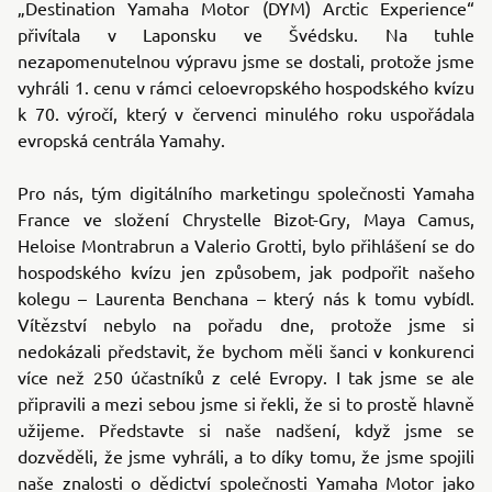
„Destination Yamaha Motor (DYM) Arctic Experience“
přivítala v Laponsku ve Švédsku. Na tuhle
nezapomenutelnou výpravu jsme se dostali, protože jsme
vyhráli 1. cenu v rámci celoevropského hospodského kvízu
k 70. výročí, který v červenci minulého roku uspořádala
evropská centrála Yamahy.
Pro nás, tým digitálního marketingu společnosti Yamaha
France ve složení Chrystelle Bizot-Gry, Maya Camus,
Heloise Montrabrun a Valerio Grotti, bylo přihlášení se do
hospodského kvízu jen způsobem, jak podpořit našeho
kolegu – Laurenta Benchana – který nás k tomu vybídl.
Vítězství nebylo na pořadu dne, protože jsme si
nedokázali představit, že bychom měli šanci v konkurenci
více než 250 účastníků z celé Evropy. I tak jsme se ale
připravili a mezi sebou jsme si řekli, že si to prostě hlavně
užijeme. Představte si naše nadšení, když jsme se
dozvěděli, že jsme vyhráli, a to díky tomu, že jsme spojili
naše znalosti o dědictví společnosti Yamaha Motor jako