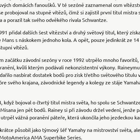
svých domácích fanoušků. V té sezóně zaznamenal osm vítězstv
 probojoval na stupně vítězů, čímž si zajistil první titul mistra 
a a porazil tak svého odvěkého rivala Schwantze.
91 přidal dalších šest vítězství a druhý světový titul, který získ
e Mans s náskokem jednoho kola. A opět, pouze jedinkrát ze 14 
stupni vítězů.
m začátku závodní sezóny v roce 1992 utrpělo mnoho favoritů,
ranění, kvůli kterým podávali nekonzistentní výkony. Raineymu
ařilo nasbírat dostatek bodů pro zisk třetího světového titulu 
óre svého krajana, závodnické legendy a kolegy ze stáje Yama
, když bojoval o čtvrtý titul mistra světa, ho spolu se Schwantz
o Misana jen pět bodů. Rainey si při závodu držel vedení, jenže 
 utrpěl vážná poranění páteře, která ukončila jeho jezdeckou ka
krátce působil jako týmový šéf Yamahy na mistrovství světa, al
MotoAmerica AMA Superbike Series.