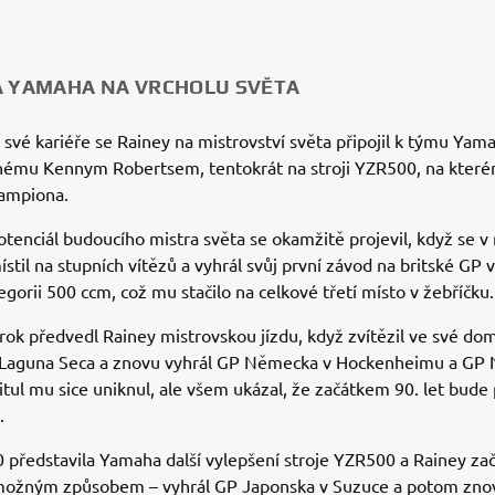
A YAMAHA NA VRCHOLU SVĚTA
své kariéře se Rainey na mistrovství světa připojil k týmu Yam
ému Kennym Robertsem, tentokrát na stroji YZR500, na kterém
 šampiona.
tenciál budoucího mistra světa se okamžitě projevil, když se v
ístil na stupních vítězů a vyhrál svůj první závod na britské GP
egorii 500 ccm, což mu stačilo na celkové třetí místo v žebříčku.
 rok předvedl Rainey mistrovskou jízdu, když zvítězil ve své d
 v Laguna Seca a znovu vyhrál GP Německa v Hockenheimu a GP
itul mu sice uniknul, ale všem ukázal, že začátkem 90. let bude 
.
 představila Yamaha další vylepšení stroje YZR500 a Rainey za
možným způsobem – vyhrál GP Japonska v Suzuce a potom znovu