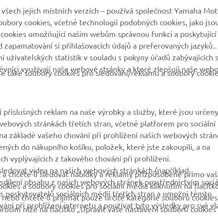
VÍCE YAMAHA
PODPORA
všech jejich místních verzích – používá společnost Yamaha Mot
 soubory cookies, včetně technologií podobných cookies, jako jso
MyYamaha
Katalog originálních
 cookies umožňující našim webům správnou funkci a poskytující
náhradních dílů
 zapamatování si přihlašovacích údajů a preferovaných jazyků.
Yamaha Music
 uživatelských statistik v souladu s pokyny úřadů zabývajících 
Rezervace servisní
Yamaha Racing
vníci využívají naše webové stránky a které zlepšují naše web
prohlídky
eme také soubory cookies pro sledování/reklamu a soubory cooki
Yamaha Motor Global
Vyhledávač dealerů
Mobilní aplikace
Nakládání s použitými
 příslušných reklam na naše výrobky a služby, které jsou určen
bateriemi
ebových stránkách třetích stran, včetně platforem pro sociální
a základě vašeho chování při prohlížení našich webových strán
ených do nákupního košíku, položek, které jste zakoupili, a na
h vyplývajících z takového chování při prohlížení.
ledovat videa na našich webových stránkách (například
 a chcete-li sledovat nabídky a reklamy přizpůsobené přímo va
dílení obsahu z našich webových stránek prostřednictvím sociá
okies a soubory cookies pro sociální média kliknutím na tlačítk
s poskytovatelů sociálních médií třetích stran a umožní těmto
nebo chcete-li přijímat pouze určité kategorie souborů cookies
ní při prohlížení internetu a používat tyto výsledky pro své vl
prosím níže na tlačítko „Upravit vaše nastavení souborů cookies“