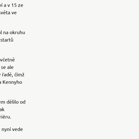
í a v 15 ze
světa ve
al na okruhu
startů
 včetně
 se ale
v řadě, čímž
ha Kennyho
em dělilo od
pak
riéru.
e nyní vede