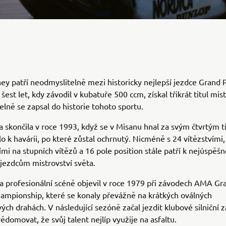
y patří neodmyslitelně mezi historicky nejlepší jezdce Grand P
est let, kdy závodil v kubatuře 500 ccm, získal třikrát titul mis
lně se zapsal do historie tohoto sportu.
a skončila v roce 1993, když se v Misanu hnal za svým čtvrtým t
o k havárii, po které zůstal ochrnutý. Nicméně s 24 vítězstvími,
mi na stupních vítězů a 16 pole position stále patří k nejúspěš
jezdcům mistrovství světa.
a profesionální scéně objevil v roce 1979 při závodech AMA Gr
ampionship, které se konaly převážně na krátkých oválných
ch drahách. V následující sezóně začal jezdit klubové silniční 
vědomovat, že svůj talent nejlíp využije na asfaltu.