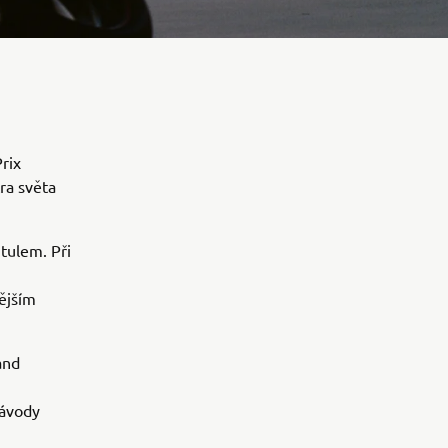
rix
tra světa
itulem. Při
nějším
and
závody