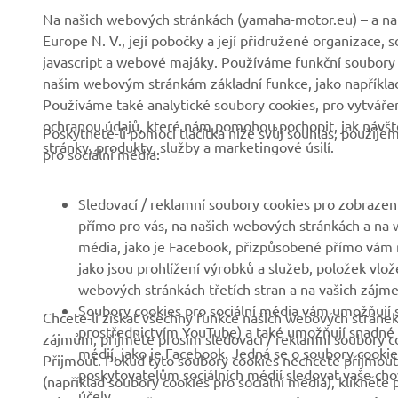
FIREMNÍ
B2B
Na našich webových stránkách (yamaha-motor.eu) – a na 
Europe N. V., její pobočky a její přidružené organizace,
Společnost
Systémy eBike
javascript a webové majáky. Používáme funkční soubory
našim webovým stránkám základní funkce, jako například
Zprávy
Státní orgány
Používáme také analytické soubory cookies, pro vytváření
Události
Golfová hřiště
ochranou údajů, které nám pomohou pochopit, jak návště
Poskytnete-li pomocí tlačítka níže svůj souhlas, použij
stránky, produkty, služby a marketingové úsilí.
Tisk
První respondenti
pro sociální média:
Brochures
Autoškoly
Sledovací / reklamní soubory cookies pro zobrazení
Práce v Yamaha
Robotics
přímo pro vás, na našich webových stránkách a na w
Stát se prodejcem
Partnerství
média, jako je Facebook, přizpůsobené přímo vám n
jako jsou prohlížení výrobků a služeb, položek vlož
Politika lidských práv
Technické informace pro
webových stránkách třetích stran a na vašich zájmec
nezávislé prodejce
Základní politika
Soubory cookies pro sociální média vám umožňují s
Chcete-li získat všechny funkce našich webových stránek
udržitelnosti
Yamalube Safety Data
prostřednictvím YouTube) a také umožňují snadné s
zájmům, přijměte prosím sledovací / reklamní soubory co
Sheets
médií, jako je Facebook. Jedná se o soubory cookie
Přijmout. Pokud tyto soubory cookies nechcete přijmout 
Kanál pro oznamovatele
poskytovatelům sociálních médií sledovat vaše chová
(například soubory cookies pro sociální média), klikněte 
účely.