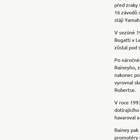
před zraky 
16 závodů se
stáji Yamah
V sezóně 19
Bugatti v L
zůstal pod 
Po náročné
Raineyho, z
nakonec pod
vyrovnal sk
Robertse.
V roce 1993
dotírajícíh
havaroval a
Rainey pak 
promotéry 