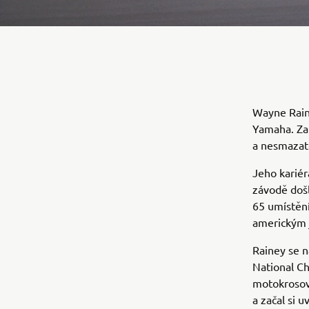
Wayne Raine
Yamaha. Za š
a nesmazate
Jeho kariér
závodě došl
65 umístění
americkým 
Rainey se n
National Ch
motokrosový
a začal si u