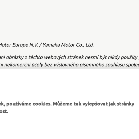
tor Europe N.V. / Yamaha Motor Co., Ltd.
ni obrázky z těchto webových stránek nesmí být nikdy použity 
ni nekomerční účely bez výslovného písemného souhlasu společ
or Europe N.V. nebo společnosti Yamaha Motor Co., Ltd.
e bezpečně a dodržujte všechna místní pravidla silničního prov
k, používáme cookies. Můžeme tak vylepšovat jak stránky
ost.