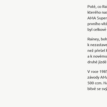
Poté, co R
kterého nas
AMA Superbi
prvního vít
byl celkově 
Rainey, boh
k nezastave
než přešel
a k novému
druhé jízdě
V roce 1985
závody AMA 
500 ccm. Ná
bitvě se s