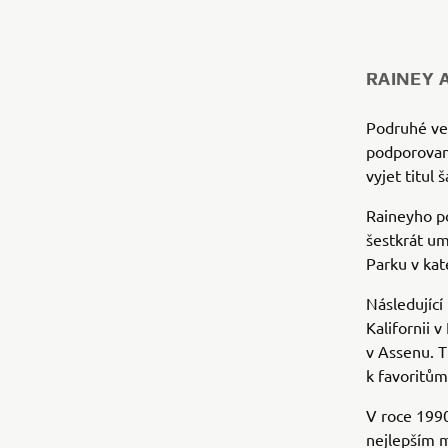
RAINEY 
Podruhé ve 
podporovan
vyjet titul
Raineyho po
šestkrát um
Parku v kat
Následující
Kalifornii
v Assenu. T
k favoritům
V roce 1990
nejlepším 