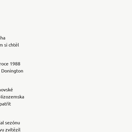
aha
 si chtěl
 roce 1988
 v Donington
omovské
 Nizozemska
patřit
čal sezónu
 zvítězil