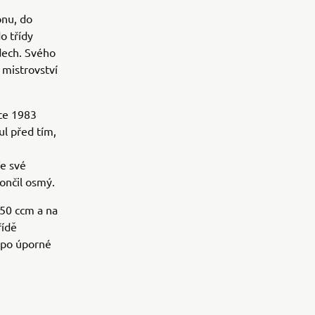
onu, do
o třídy
odech. Svého
 mistrovství
oce 1983
ul před tím,
e své
ončil osmý.
250 ccm a na
řídě
e po úporné