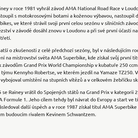
ainey v roce 1981 vyhrál závod AMA National Road Race v Loud
toupil s motokrosovými botami a koženou výbavou, nastoupil d
kes, ve které strávil svoji první celou sezónu v silničních záv
ězství v závodě dosáhl znovu v Loudonu a při své první účasti na
třetí.
atší o zkušenosti z celé předchozí sezóny, byl v následujícím r
ní na mistrovství světa AMA Superbike, kde získal svůj první tit
 k závodům Grand Prix World Championship v kubatuře 250 ccm
 týmu Kennyho Robertse, ve kterém jezdil na Yamaze TZ250. V
 vybojoval umístění na stupních vítězů a v celkovém žebříčku sk
 se Rainey vrátil do Spojených států na Grand Prix v kategorii 
Formule 1. Jeho cílem tehdy byl návrat do Evropy a start ve t
sledoval další úspěch a v roce 1987 získal titul AMA Superbik
vým budoucím rivalem Kevinem Schwantzem.