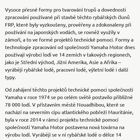
Vysoce přesné formy pro tvarování trupů a dovednosti
zpracování používané při stavbě těchto rybářských člunů
FRP, které byly vyzkoušeny, prověřeny a zdokonaleny při
používání na japonských vodách, se rovněž využily v
zámoří, a to ve formě projektů technické pomoci. Formy a
technologie zpracování od společnosti Yamaha Motor dnes
používají výrobci lodí ve 14 zemích v takových regionech,
jako je Střední východ, Jižní Amerika, Asie a Afrika –
vyrábějí rybářské lodě, pracovní lodě, výletní lodě i další
typy.
Od zahájení těchto projektů technické pomoci společnosti
Yamaha v roce 1974 se po celém světě postavilo přibližně
78 000 lodí. V přístavním městě Nouadhibou, které se
nachází na severním cípu atlantického pobřeží Mauritánie,
byla v roce 2014 v rámci projektu technické pomoci
společnosti Yamaha Motor postavena nová továrna na
výrobu lodí. Vyrábějí se v ní rybářské lodě o délce 14