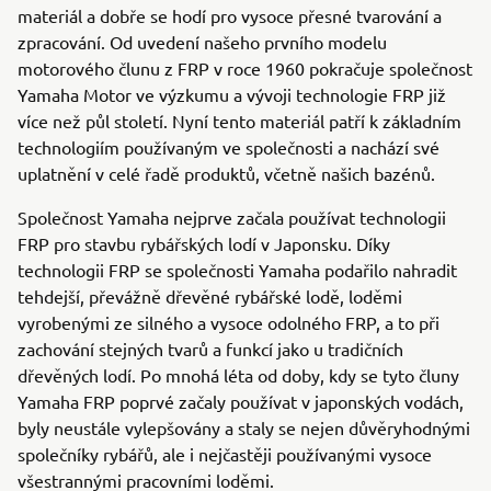
materiál a dobře se hodí pro vysoce přesné tvarování a
zpracování. Od uvedení našeho prvního modelu
motorového člunu z FRP v roce 1960 pokračuje společnost
Yamaha Motor ve výzkumu a vývoji technologie FRP již
více než půl století. Nyní tento materiál patří k základním
technologiím používaným ve společnosti a nachází své
uplatnění v celé řadě produktů, včetně našich bazénů.
Společnost Yamaha nejprve začala používat technologii
FRP pro stavbu rybářských lodí v Japonsku. Díky
technologii FRP se společnosti Yamaha podařilo nahradit
tehdejší, převážně dřevěné rybářské lodě, loděmi
vyrobenými ze silného a vysoce odolného FRP, a to při
zachování stejných tvarů a funkcí jako u tradičních
dřevěných lodí. Po mnohá léta od doby, kdy se tyto čluny
Yamaha FRP poprvé začaly používat v japonských vodách,
byly neustále vylepšovány a staly se nejen důvěryhodnými
společníky rybářů, ale i nejčastěji používanými vysoce
všestrannými pracovními loděmi.