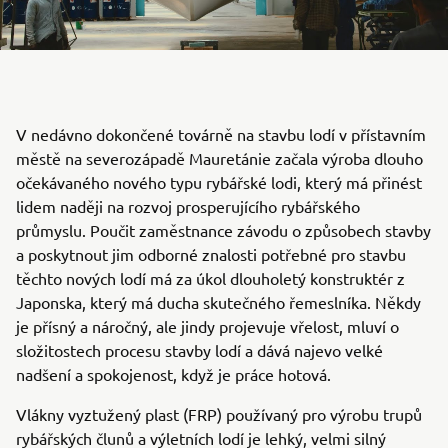
V nedávno dokončené továrně na stavbu lodí v přístavním
městě na severozápadě Mauretánie začala výroba dlouho
očekávaného nového typu rybářské lodi, který má přinést
lidem naději na rozvoj prosperujícího rybářského
průmyslu. Poučit zaměstnance závodu o způsobech stavby
a poskytnout jim odborné znalosti potřebné pro stavbu
těchto nových lodí má za úkol dlouholetý konstruktér z
Japonska, který má ducha skutečného řemeslníka. Někdy
je přísný a náročný, ale jindy projevuje vřelost, mluví o
složitostech procesu stavby lodí a dává najevo velké
nadšení a spokojenost, když je práce hotová.
Vlákny vyztužený plast (FRP) používaný pro výrobu trupů
rybářských člunů a výletních lodí je lehký, velmi silný