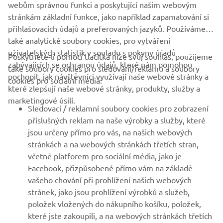
webům správnou funkci a poskytující našim webovým
stránkám základní funkce, jako například zapamatování si
přihlašovacích údajů a preferovaných jazyků. Používáme
také analytické soubory cookies, pro vytváření
uživatelských statistik v souladu s pokyny úřadů
Poskytnete-li pomocí tlačítka níže svůj souhlas, použijeme
FIREMNÍ
zabývajících se ochranou údajů, které nám pomohou
také soubory cookies pro sledování/reklamu a soubory
pochopit, jak návštěvníci využívají naše webové stránky a
cookies pro sociální média:
které zlepšují naše webové stránky, produkty, služby a
B2B
marketingové úsilí.
Sledovací / reklamní soubory cookies pro zobrazení
VÍCE YAMAHA
příslušných reklam na naše výrobky a služby, které
jsou určeny přímo pro vás, na našich webových
stránkách a na webových stránkách třetích stran,
PODPORA
včetně platforem pro sociální média, jako je
Facebook, přizpůsobené přímo vám na základě
vašeho chování při prohlížení našich webových
ZPRAVODAJ
stránek, jako jsou prohlížení výrobků a služeb,
položek vložených do nákupního košíku, položek,
Získejte jako první informace o nejnovějších nabídkách,
speciálních akcích, nových verzích a mnoho dalšího
které jste zakoupili, a na webových stránkách třetích