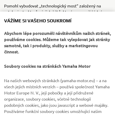
Pomohl vybudovat „technologický most“ založený na
vztahu instruktorů a jejich žáků, který nesvazují žádné
hranice. V blízké budoucnosti se v Nouadhibou postaví
VÁŽÍME SI VAŠEHO SOUKROMÍ
kolem 100 nových rybářských člunů FRP a přístav se jistě
znovu rozezní šťastnými hlasy lidí přivážejících své úlovky.
Abychom lépe porozuměli návštěvníkům našich stránek,
používáme cookies. Můžeme tak vylepšovat jak stránky
samotné, tak i produkty, služby a marketingovou
činnost.
©Yamaha Motor Europe N.V. / Yamaha Motor Co., Ltd.
Soubory cookies na stránkách Yamaha Motor
Informace ani obrázky z těchto webových stránek nesmí
být nikdy použity pro komerční ani nekomerční účely bez
Na našich webových stránkách (yamaha-motor.eu) – a na
výslovného písemného souhlasu společnosti Yamaha
všech jejich místních verzích – používá společnost Yamaha
Motor Europe N.V. nebo společnosti Yamaha Motor Co.,
Motor Europe N. V., její pobočky a její přidružené
Ltd.
organizace, soubory cookies, včetně technologií
Vždy jezděte bezpečně a dodržujte všechna místní
podobných cookies, jako jsou javascript a webové majáky.
pravidla silničního provozu.
Používáme funkční soubory cookies umožňující našim