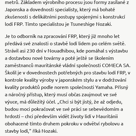
metrů. Základem výrobního procesu jsou formy zasílané z
Japonska a dovednosti specialisty, který má bohaté
zkušenosti s delikátními postupy spojenými s konstrukcí
lodí FRP. Tímto specialistou je Tsuneshige Nozaki.
Je to odborník na zpracování FRP, který již mnoho let
předává své znalosti o stavbě lodí lidem po celém světě.
Strávil asi 230 dní v Nouadhibou, kde pomáhal s výstavbu
a dostavbou nové továrny a poté ještě se školením
zaměstnanců mauritánské vládní společnosti COMECA SA.
Školil je v dovednostech potřebných pro stavbu lodí FRP, v
kontrole kvality výroby v japonském stylu a v dodržování
kvality produktů podle norem společnosti Yamaha. Přísný
a náročný přístup, který musí občas zaujmout ve své
výuce, má důležitý účel. „Chci si být jistý, že až odjedu,
budou moci pokračovat ve své práci se sebevědomím a
hrdostí – chci především vidět životy lidí v Mauritánii
obohacené tímto druhem pokroku v odvětví rybolovu a
stavby lodí,“ říká Nozaki.