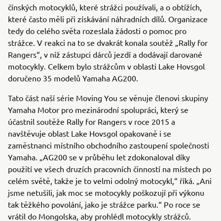
čínských motocyklů, které strážci používali, a o obtížích,
které často měli při získávání náhradních dílů. Organizace
tedy do celého světa rozeslala žádosti o pomoc pro
strážce. V reakci na to se dvakrát konala soutěž „Rally for
Rangers“, v níž zástupci dárců jezdí a dodávají darované
motocykly. Celkem bylo strážcům v oblasti Lake Hovsgol
doručeno 35 modelů Yamaha AG200.
Tato část naší série Moving You se věnuje členovi skupiny
Yamaha Motor pro mezinárodní spolupráci, který se
účastnil soutěže Rally for Rangers v roce 2015 a
navštěvuje oblast Lake Hovsgol opakovaně i se
zaměstnanci místního obchodního zastoupení společnosti
Yamaha. „AG200 se v průběhu let zdokonaloval díky
použití ve všech druzích pracovních činností na místech po
celém světě, takže je to velmi odolný motocykl,“ říká. „Ani
jsme netušili, jak moc se motocykly poškozují při výkonu
tak těžkého povolání, jako je strážce parku.“ Po roce se
vrátil do Mongolska, aby prohlédl motocykly strážců.