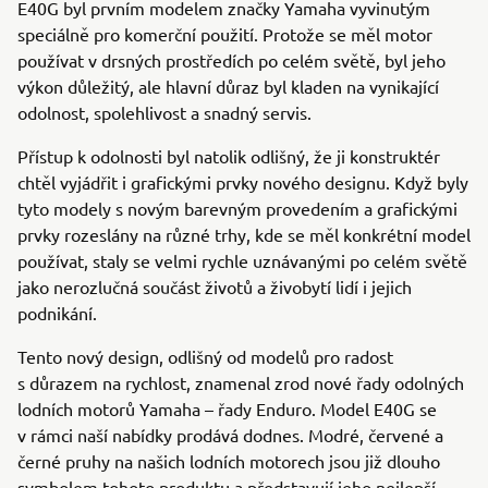
E40G byl prvním modelem značky Yamaha vyvinutým
speciálně pro komerční použití. Protože se měl motor
používat v drsných prostředích po celém světě, byl jeho
výkon důležitý, ale hlavní důraz byl kladen na vynikající
odolnost, spolehlivost a snadný servis.
Přístup k odolnosti byl natolik odlišný, že ji konstruktér
chtěl vyjádřit i grafickými prvky nového designu. Když byly
tyto modely s novým barevným provedením a grafickými
prvky rozeslány na různé trhy, kde se měl konkrétní model
používat, staly se velmi rychle uznávanými po celém světě
jako nerozlučná součást životů a živobytí lidí i jejich
podnikání.
Tento nový design, odlišný od modelů pro radost
s důrazem na rychlost, znamenal zrod nové řady odolných
lodních motorů Yamaha – řady Enduro. Model E40G se
v rámci naší nabídky prodává dodnes. Modré, červené a
černé pruhy na našich lodních motorech jsou již dlouho
symbolem tohoto produktu a představují jeho nejlepší