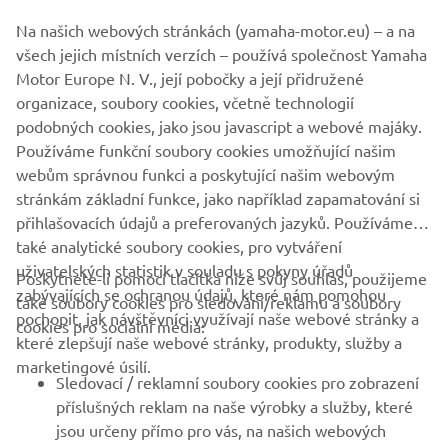
být nikdy použity pro komerční ani nekomerční účely bez
Na našich webových stránkách (yamaha-motor.eu) – a na
výslovného písemného souhlasu společnosti Yamaha
všech jejich místních verzích – používá společnost Yamaha
Motor Europe N.V. nebo společnosti Yamaha Motor Co.,
Motor Europe N. V., její pobočky a její přidružené
Ltd.
organizace, soubory cookies, včetně technologií
Vždy jezděte bezpečně a dodržujte všechna místní
podobných cookies, jako jsou javascript a webové majáky.
pravidla silničního provozu.
Používáme funkční soubory cookies umožňující našim
webům správnou funkci a poskytující našim webovým
stránkám základní funkce, jako například zapamatování si
přihlašovacích údajů a preferovaných jazyků. Používáme
také analytické soubory cookies, pro vytváření
uživatelských statistik v souladu s pokyny úřadů
Poskytnete-li pomocí tlačítka níže svůj souhlas, použijeme
FIREMNÍ
zabývajících se ochranou údajů, které nám pomohou
také soubory cookies pro sledování/reklamu a soubory
pochopit, jak návštěvníci využívají naše webové stránky a
cookies pro sociální média:
které zlepšují naše webové stránky, produkty, služby a
B2B
marketingové úsilí.
Sledovací / reklamní soubory cookies pro zobrazení
VÍCE YAMAHA
příslušných reklam na naše výrobky a služby, které
jsou určeny přímo pro vás, na našich webových