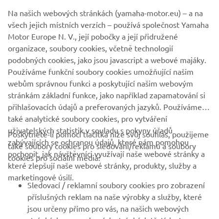
být nikdy použity pro komerční ani nekomerční účely bez
Na našich webových stránkách (yamaha-motor.eu) – a na
výslovného písemného souhlasu společnosti Yamaha
všech jejich místních verzích – používá společnost Yamaha
Motor Europe N.V. nebo společnosti Yamaha Motor Co.,
Motor Europe N. V., její pobočky a její přidružené
Ltd.
organizace, soubory cookies, včetně technologií
Vždy jezděte bezpečně a dodržujte všechna místní
podobných cookies, jako jsou javascript a webové majáky.
pravidla silničního provozu.
Používáme funkční soubory cookies umožňující našim
webům správnou funkci a poskytující našim webovým
stránkám základní funkce, jako například zapamatování si
přihlašovacích údajů a preferovaných jazyků. Používáme
také analytické soubory cookies, pro vytváření
uživatelských statistik v souladu s pokyny úřadů
Poskytnete-li pomocí tlačítka níže svůj souhlas, použijeme
FIREMNÍ
zabývajících se ochranou údajů, které nám pomohou
také soubory cookies pro sledování/reklamu a soubory
pochopit, jak návštěvníci využívají naše webové stránky a
cookies pro sociální média:
které zlepšují naše webové stránky, produkty, služby a
B2B
marketingové úsilí.
Sledovací / reklamní soubory cookies pro zobrazení
VÍCE YAMAHA
příslušných reklam na naše výrobky a služby, které
jsou určeny přímo pro vás, na našich webových