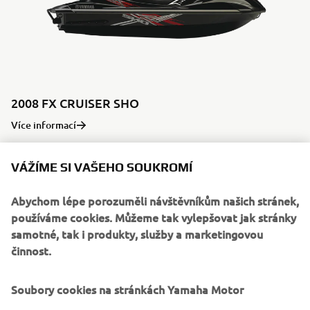
2008 FX CRUISER SHO
Více informací
VÁŽÍME SI VAŠEHO SOUKROMÍ
10. LÉTA 21. STOLETÍ
Abychom lépe porozuměli návštěvníkům našich stránek,
používáme cookies. Můžeme tak vylepšovat jak stránky
samotné, tak i produkty, služby a marketingovou
činnost.
©Yamaha Motor Europe N.V. / Yamaha Motor Co., Ltd.
Soubory cookies na stránkách Yamaha Motor
Informace ani obrázky z těchto webových stránek nesmí